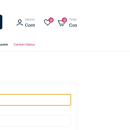
Intra in
Total
0
0
Cont
Cos
ducere
Carduri Cadou