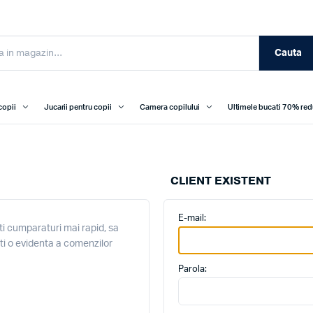
Cauta
copii
Jucarii pentru copii
Camera copilului
Ultimele bucati 70% re
CLIENT EXISTENT
E-mail:
i cumparaturi mai rapid, sa
ati o evidenta a comenzilor
Parola: