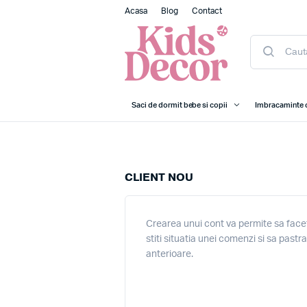
Acasa
Blog
Contact
Saci de dormit bebe si copii
Imbracaminte 
CLIENT NOU
Crearea unui cont va permite sa facet
stiti situatia unei comenzi si sa pastr
anterioare.