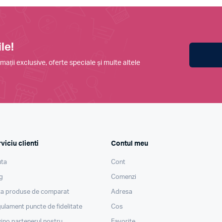
le!
mații exclusive, oferte speciale și multe altele
viciu clienti
Contul meu
ta
Cont
g
Comenzi
ta produse de comparat
Adresa
ulament puncte de fidelitate
Cos
ino partenerul nostru
Favorite