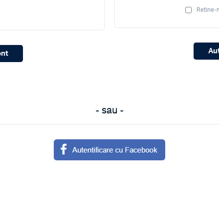
Retine-
Au
ont
- sau -