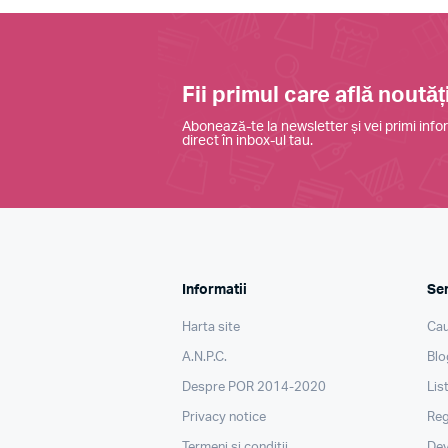
Fii primul care află noutăți
Abonează-te la newsletter și vei primi infor
direct în inbox-ul tau.
Informatii
Ser
Harta site
Cau
A.N.P.C.
Blo
Despre POR 2014-2020
Lis
Privacy notice
Reg
Termeni si conditii
Dev