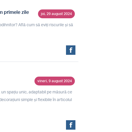
n primele zile
joi, 29 august 2024
ihnitor? Află cum să eviți riscurile și să
vineri, 9 august 2024
 un spațiu unic, adaptabil pe măsură ce
rațiuni simple și flexibile în articolul