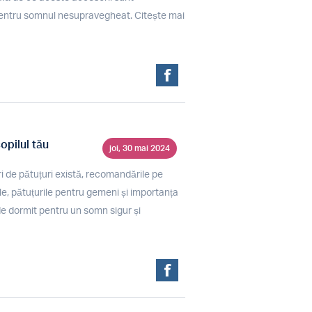
pentru somnul nesupravegheat. Citește mai
opilul tău
joi, 30 mai 2024
i de pătuțuri există, recomandările pe
le, pătuțurile pentru gemeni și importanța
 de dormit pentru un somn sigur și