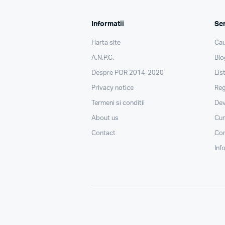
Informatii
Ser
Harta site
Cau
A.N.P.C.
Blo
Despre POR 2014-2020
Lis
Privacy notice
Reg
Termeni si conditii
Dev
About us
Cu
Contact
Con
Inf