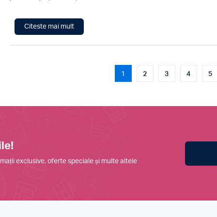
Citeste mai mult
1
2
3
4
5
le!
mații exclusive, oferte speciale și multe altele