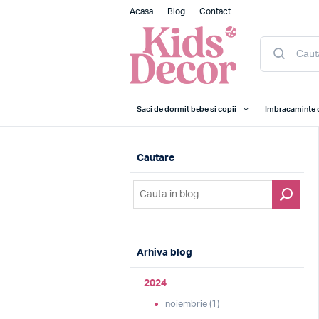
Acasa
Blog
Contact
Saci de dormit bebe si copii
Imbracaminte 
Cautare
Arhiva blog
2024
noiembrie (1)