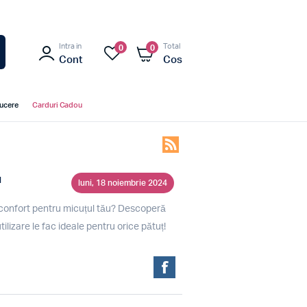
Intra in
Total
0
0
Cont
Cos
ducere
Carduri Cadou
u
luni, 18 noiembrie 2024
și confort pentru micuțul tău? Descoperă
utilizare le fac ideale pentru orice pătuț!