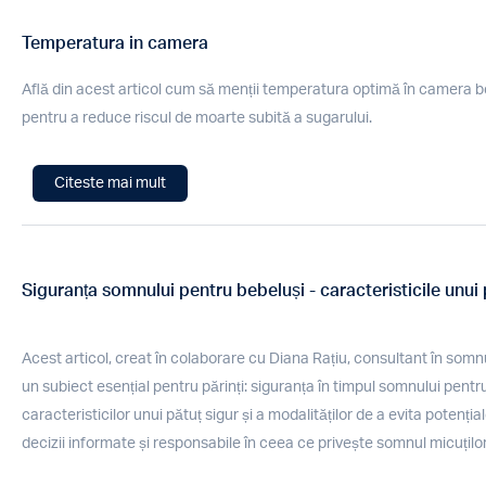
Temperatura in camera
Află din acest articol cum să menții temperatura optimă în camera b
pentru a reduce riscul de moarte subită a sugarului.
Citeste mai mult
Siguranța somnului pentru bebeluși - caracteristicile unui p
Acest articol, creat în colaborare cu Diana Rațiu, consultant în som
un subiect esențial pentru părinți: siguranța în timpul somnului pen
caracteristicilor unui pătuț sigur și a modalităților de a evita potențiale
decizii informate și responsabile în ceea ce privește somnul micuților 