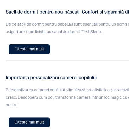
Sacii de dormit pentru nou-născuți: Confort și siguranță di
De ce sacii de dormit pentru bebeluși sunt esențiali pentru un somn od
asiguri un somn liniștit cu sacul de dormit 'First Sleep'.
Citeste mai mult
Importanța personalizării camerei copilului
Personalizarea camerei copilului stimulează creativitatea și creează
cresc. Descoperă cum poți transforma camera într-un loc magic cu deco
nostru!
Citeste mai mult