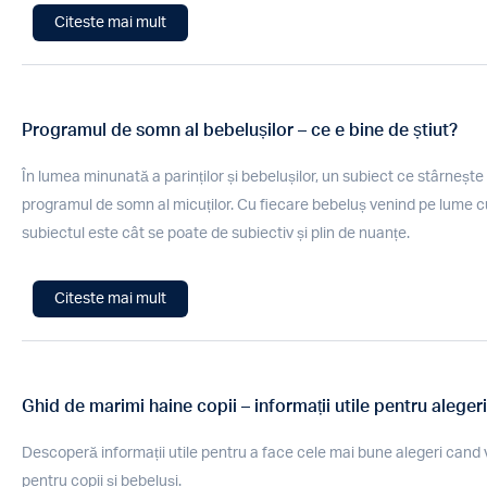
Citeste mai mult
Programul de somn al bebelușilor – ce e bine de știut?
În lumea minunată a parinților și bebelușilor, un subiect ce stârnește 
programul de somn al micuților. Cu fiecare bebeluș venind pe lume cu
subiectul este cât se poate de subiectiv și plin de nuanțe.
Citeste mai mult
Ghid de marimi haine copii – informații utile pentru aleger
Descoperă informații utile pentru a face cele mai bune alegeri cand 
pentru copii și bebeluși.