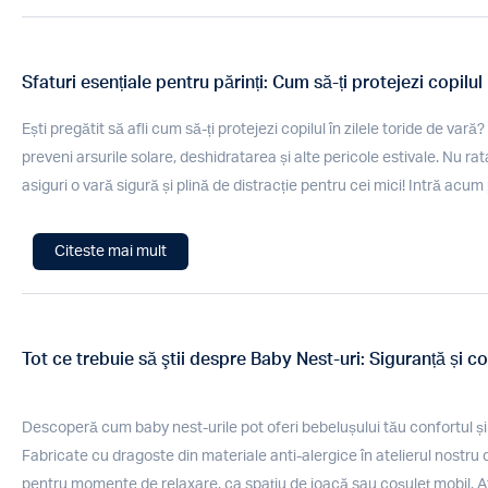
Sfaturi esențiale pentru părinți: Cum să-ți protejezi copilu
Ești pregătit să afli cum să-ți protejezi copilul în zilele toride de va
preveni arsurile solare, deshidratarea și alte pericole estivale. Nu ra
asiguri o vară sigură și plină de distracție pentru cei mici! Intră acum p
Citeste mai mult
Tot ce trebuie să ştii despre Baby Nest-uri: Siguranță și c
Descoperă cum baby nest-urile pot oferi bebelușului tău confortul și 
Fabricate cu dragoste din materiale anti-alergice în atelierul nostru
pentru momente de relaxare, ca spațiu de joacă sau coșuleț mobil. A