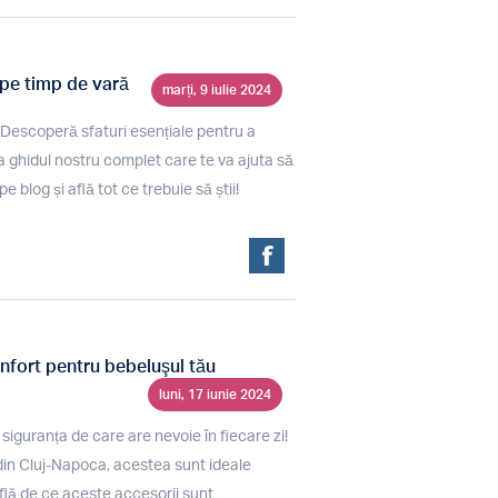
l pe timp de vară
marți, 9 iulie 2024
ră? Descoperă sfaturi esențiale pentru a
ta ghidul nostru complet care te va ajuta să
e blog și află tot ce trebuie să știi!
onfort pentru bebeluşul tău
luni, 17 iunie 2024
siguranța de care are nevoie în fiecare zi!
 din Cluj-Napoca, acestea sunt ideale
flă de ce aceste accesorii sunt