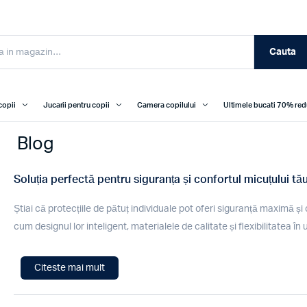
Cauta
copii
Jucarii pentru copii
Camera copilului
Ultimele bucati 70% re
Blog
Soluția perfectă pentru siguranța și confortul micuțului tă
Știai că protecțiile de pătuț individuale pot oferi siguranță maximă 
cum designul lor inteligent, materialele de calitate și flexibilitatea în 
Citeste mai mult