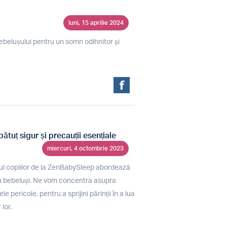
luni, 15 aprilie 2024
ebelușului pentru un somn odihnitor și
ătuț sigur și precauții esențiale
miercuri, 4 octombrie 2023
nul copiilor de la ZenBabySleep abordează
tru bebeluși. Ne vom concentra asupra
le pericole, pentru a sprijini părinții în a lua
lor.