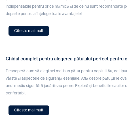
indispensabile pentru orice mămică și de ce nu sunt recomandate 
departe pentru a înțelege toate avantajele!
Citeste mai mult
Ghidul complet pentru alegerea pătuțului perfect pentru c
Descoperă cum să alegi cel mai bun pătuț pentru copilul tău, ce tipur
vârste și aspectele de siguranță esențiale. Află despre pătuțurile ova
unui mediu sigur fără jucării sau perne. Exploră și beneficiile sacilor
confortabil.
Citeste mai mult