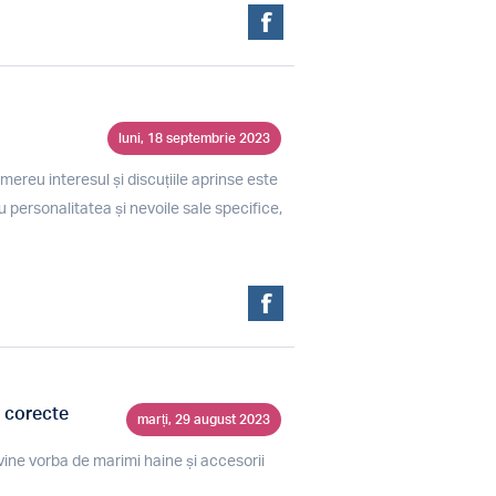
luni, 18 septembrie 2023
mereu interesul și discuțiile aprinse este
 personalitatea și nevoile sale specifice,
i corecte
marți, 29 august 2023
vine vorba de marimi haine și accesorii