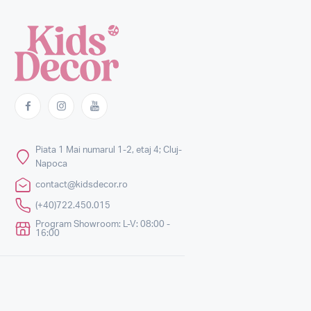
Piata 1 Mai numarul 1-2, etaj 4; Cluj-
Napoca
contact@kidsdecor.ro
(+40)722.450.015
Program Showroom: L-V: 08:00 -
16:00