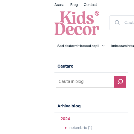
Acasa
Blog
Contact
Saci de dormit bebe si copii
Imbracaminte 
Cautare
Arhiva blog
2024
noiembrie (1)