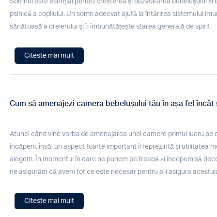
Somnul este esențial pentru creșterea și dezvoltarea bebelușului și e
psihică a copilului. Un somn adecvat ajută la întărirea sistemului imun
sănătoasă a creierului și îi îmbunătățește starea generală de spirit.
Citeste mai mult
Cum să amenajezi camera bebelușului tău în așa fel încât să
Atunci când vine vorba de amenajarea unei camere primul lucru pe ca
încăperii, însă, un aspect foarte important îl reprezintă și utilitatea m
alegem. În momentul în care ne punem pe treabă și începem să dec
ne asigurăm că avem tot ce este necesar pentru a-i asigura acestuia g
Citeste mai mult