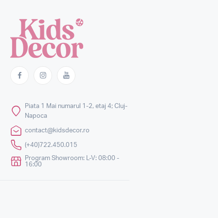
Piata 1 Mai numarul 1-2, etaj 4; Cluj-
Napoca
contact@kidsdecor.ro
(+40)722.450.015
Program Showroom: L-V: 08:00 -
16:00