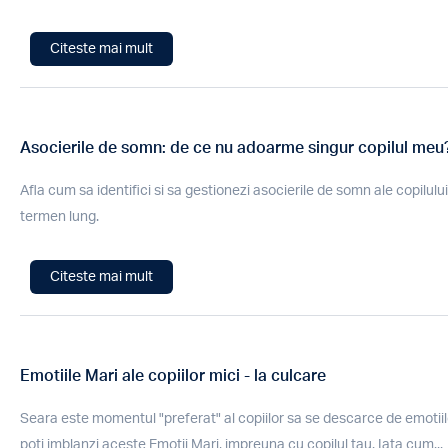
Citeste mai mult
Asocierile de somn: de ce nu adoarme singur copilul meu
Afla cum sa identifici si sa gestionezi asocierile de somn ale copilului 
termen lung.
Citeste mai mult
Emotiile Mari ale copiilor mici - la culcare
Seara este momentul "preferat" al copiilor sa se descarce de emotiile
poti imblanzi aceste Emotii Mari, impreuna cu copilul tau. Iata cum...