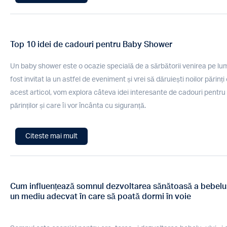
Top 10 idei de cadouri pentru Baby Shower
Un baby shower este o ocazie specială de a sărbătorii venirea pe lu
fost invitat la un astfel de eveniment și vrei să dăruiești noilor părinți 
acest articol, vom explora câteva idei interesante de cadouri pentru 
părinților și care îi vor încânta cu siguranță.
Citeste mai mult
Cum influențează somnul dezvoltarea sănătoasă a bebelușu
un mediu adecvat în care să poată dormi în voie