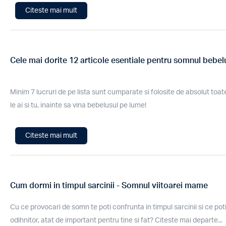
Citeste mai mult
Cele mai dorite 12 articole esentiale pentru somnul bebe
Minim 7 lucruri de pe lista sunt cumparate si folosite de absolut toa
le ai si tu, inainte sa vina bebelusul pe lume!
Citeste mai mult
Cum dormi in timpul sarcinii - Somnul viitoarei mame
Cu ce provocari de somn te poti confrunta in timpul sarcinii si ce pot
odihnitor, atat de important pentru tine si fat? Citeste mai departe...