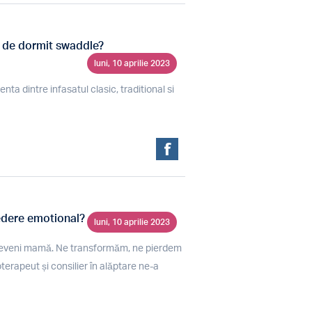
ul de dormit swaddle?
luni, 10 aprilie 2023
a dintre infasatul clasic, traditional si
edere emotional?
luni, 10 aprilie 2023
a deveni mamă. Ne transformăm, ne pierdem
terapeut și consilier în alăptare ne-a