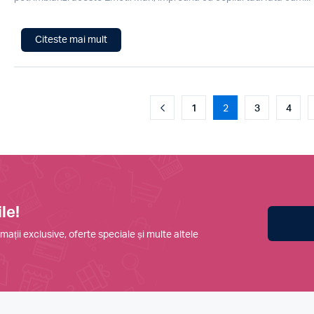
Citeste mai mult
1
2
3
4
le!
mații exclusive, oferte speciale și multe altele