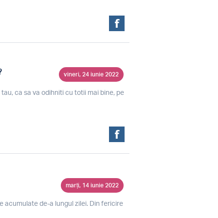
?
vineri, 24 iunie 2022
tau, ca sa va odihniti cu totii mai bine, pe
marți, 14 iunie 2022
 acumulate de-a lungul zilei. Din fericire