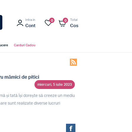
Intra in
Total
0
0
Cont
Cos
ducere
Carduri Cadou
ru mămici de pitici
miercuri, 5 iulie 2023
mă și tată își dorește să creeze un mediu
care sunt realizate diverse lucruri