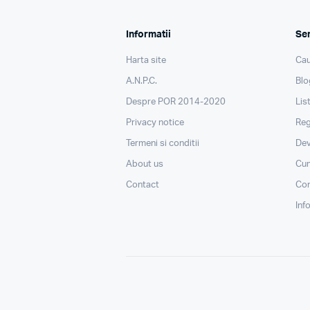
Informatii
Ser
Harta site
Cau
A.N.P.C.
Blo
Despre POR 2014-2020
Lis
Privacy notice
Reg
Termeni si conditii
Dev
About us
Cu
Contact
Con
Inf