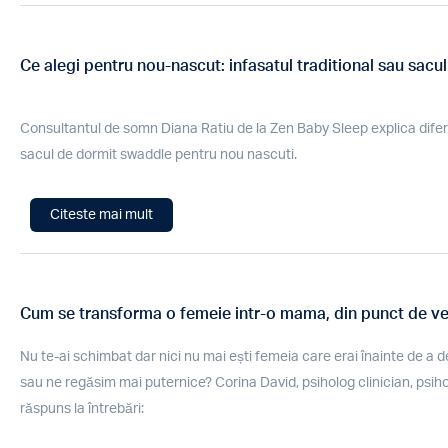
Ce alegi pentru nou-nascut: infasatul traditional sau sac
Consultantul de somn Diana Ratiu de la Zen Baby Sleep explica diferent
sacul de dormit swaddle pentru nou nascuti.
Citeste mai mult
Cum se transforma o femeie intr-o mama, din punct de v
Nu te-ai schimbat dar nici nu mai ești femeia care erai înainte de 
sau ne regăsim mai puternice? Corina David, psiholog clinician, psiho
răspuns la întrebări: