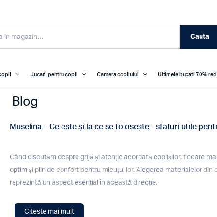
Cauta
copii
Jucarii pentru copii
Camera copilului
Ultimele bucati 70% re
Blog
Muselina – Ce este și la ce se folosește - sfaturi utile pent
Când discutăm despre grijă și atenție acordată copilșilor, fiecare ma
optim și plin de confort pentru micuțul lor. Alegerea materialelor din 
reprezintă un aspect esențial în această direcție.
Citeste mai mult