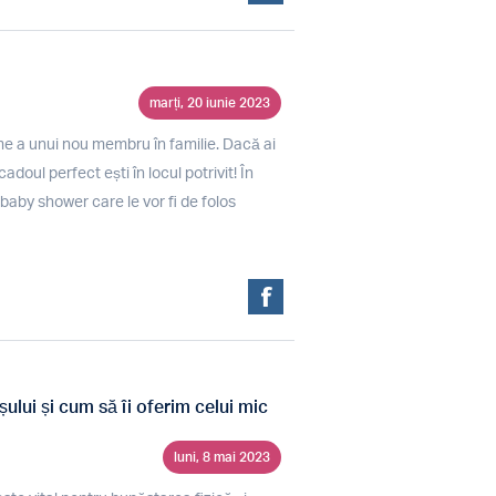
marți, 20 iunie 2023
me a unui nou membru în familie. Dacă ai
cadoul perfect ești în locul potrivit! În
baby shower care le vor fi de folos
lui și cum să îi oferim celui mic
luni, 8 mai 2023