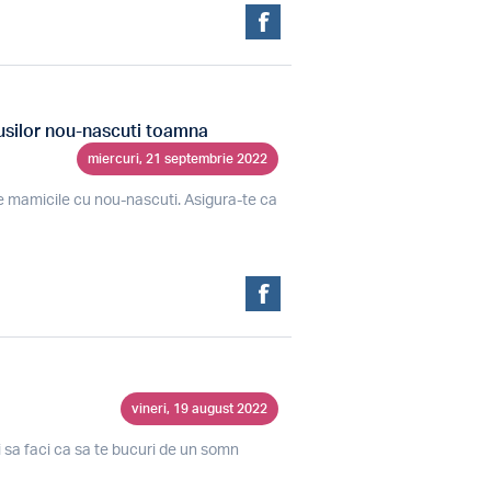
lusilor nou-nascuti toamna
miercuri, 21 septembrie 2022
te mamicile cu nou-nascuti. Asigura-te ca
vineri, 19 august 2022
i sa faci ca sa te bucuri de un somn