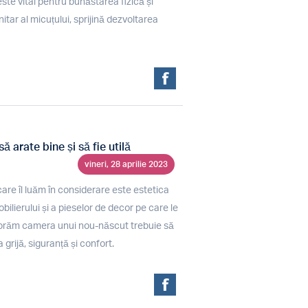
ste vital pentru bunăstarea fizică și
itar al micuțului, sprijină dezvoltarea
 arate bine și să fie utilă
vineri, 28 aprilie 2023
re îl luăm în considerare este estetica
obilierului și a pieselor de decor pe care le
orăm camera unui nou-născut trebuie să
rijă, siguranță și confort.