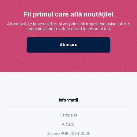
Fii primul care află noutățile!
Abonează-te la newsletter și vei primi informații exclusive, oferte
speciale și multe altele direct în inbox-ul tau.
Abonare
Informatii
Harta site
A.N.P.C.
Despre POR 2014-2020