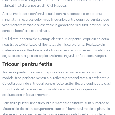
este realizata cu dragoste pentru toti prichindeii. Fiecare articol este
fabricat in atelierul nostru din Cluj-Napoca.
Aici se impleteste confortul si stilul pentru a concepe o experienta
minunata in fiecare zi celor mici. Tricourile pentru copii reprezinta piese
vestimentare versatile si esentiale in garderoba micutilor, oferindu-le o
serie de beneficii extraordinare.
Unul dintre principalele avantaje ale tricourilor pentru copii din colectia
noastra este lejeritatea si libertatea de miscare oferite. Realizate din
materiale moi si flexibile, aceste tricouri pentru copii permit micutilor sa
se joace, sa alerge si sa exploreze lumea in jurul lor fara constrangeri.
Tricouri pentru fetite
Tricourile pentru copii sunt disponibile intr-o varietate de culori si
modele, fiind perfecte pentru a-si reflecta personalitatea si preferintele.
Colectia cuprinde si tricouri pentru fetite, astfel, fiecare copil poate gasi
tricoul potrivit care sa ii exprime stilul unic si sa il incurajeze sa
straluceasca in fiecare moment.
Beneficiile purtarii unor tricouri din materiale calitative sunt numeroase.
Materialele de calitate superioara, cum ar fi bumbacul moale si placut la
atingere, ofera o senzatie placuta pe piele si contribuie la confortul si