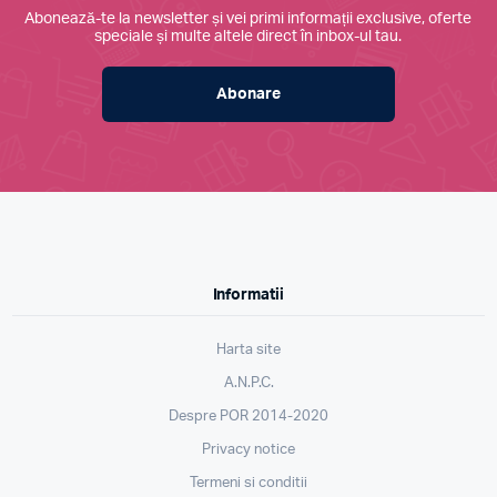
Abonează-te la newsletter și vei primi informații exclusive, oferte
speciale și multe altele direct în inbox-ul tau.
Abonare
Informatii
Harta site
A.N.P.C.
Despre POR 2014-2020
Privacy notice
Termeni si conditii