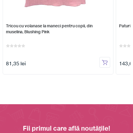
Tricou cu volanase la maneci pentru copii, din
Paturic
muselina, Blushing Pink
81,35 lei
143,63
Fii primul care află noutățile!