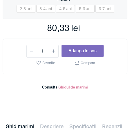
*
2-3 ani
3-4 ani
4-5 ani
5-6 ani
6-7 ani
80,33 lei
Adauga in cos
Favorite
Compara
Consulta
Ghidul de marimi
Ghid marimi
Descriere
Specificatii
Recenzii