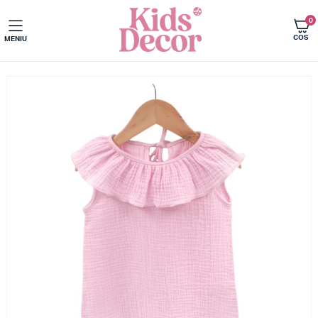
0
COS
MENIU
Acasa
Imbracaminte copii
Tricouri copii