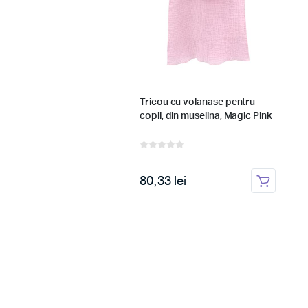
a de vara pentru fete, din
Tricou cu volanase pentru
na, Pink Pop
copii, din muselina, Magic Pink
 lei
80,33 lei