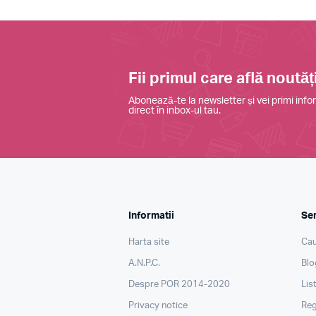
Fii primul care află noutăți
Abonează-te la newsletter și vei primi infor
direct în inbox-ul tau.
Informatii
Ser
Harta site
Cau
A.N.P.C.
Blo
Despre POR 2014-2020
Lis
Privacy notice
Reg