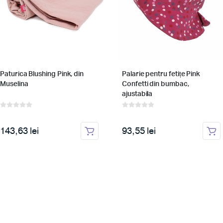
Paturica Blushing Pink, din
Palarie pentru fetițe Pink
Muselina
Confetti din bumbac,
ajustabila
143,63 lei
93,55 lei