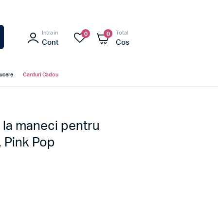
Intra in
Total
0
0
Cont
Cos
ducere
Carduri Cadou
 la maneci pentru
, Pink Pop