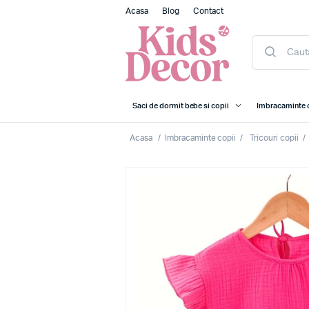
Acasa
Blog
Contact
Saci de dormit bebe si copii
Imbracaminte 
Acasa
/
Imbracaminte copii
/
Tricouri copii
/