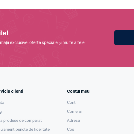
le!
mații exclusive, oferte speciale și multe altele
viciu clienti
Contul meu
ta
Cont
g
Comenzi
ta produse de comparat
Adresa
ulament puncte de fidelitate
Cos