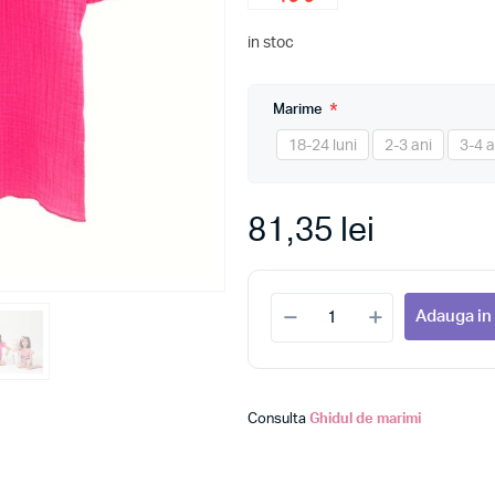
in stoc
*
Marime
18-24 luni
2-3 ani
3-4 a
81,35 lei
Adauga in
Consulta
Ghidul de marimi