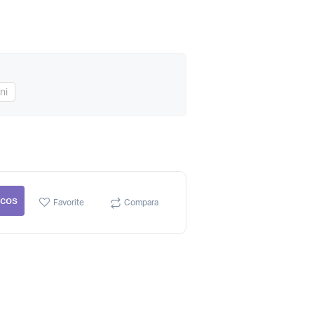
ni
 cos
Favorite
Compara