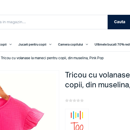
Cauta
copii
Jucarii pentru copii
Camera copilului
Ultimele bucati 70% re
Tricou cu volanase la maneci pentru copii, din muselina, Pink Pop
Tricou cu volanase
copii, din muselina