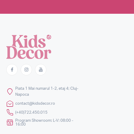
Piata 1 Mai numarul 1-2, etaj 4; Cluj-
Napoca
contact@kidsdecor.ro
(+40)722.450.015
Program Showroom: L-V: 08:00 -
16:00