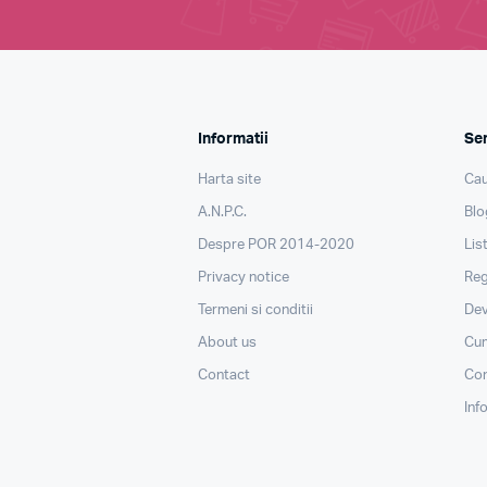
Informatii
Ser
Harta site
Cau
A.N.P.C.
Blo
Despre POR 2014-2020
Lis
Privacy notice
Reg
Termeni si conditii
Dev
About us
Cu
Contact
Con
Inf