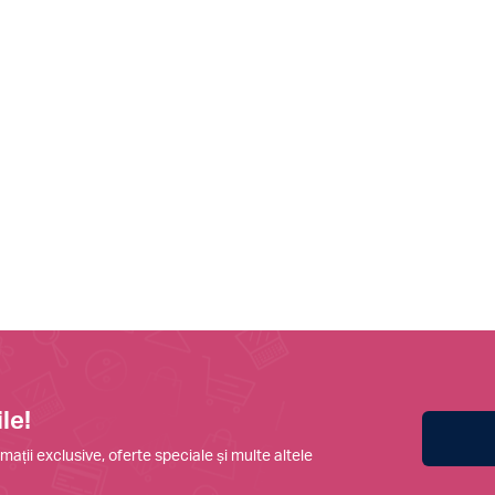
le!
mații exclusive, oferte speciale și multe altele