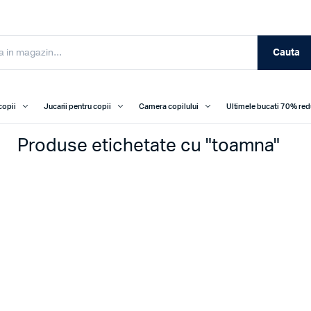
Cauta
copii
Jucarii pentru copii
Camera copilului
Ultimele bucati 70% re
Produse etichetate cu "toamna"