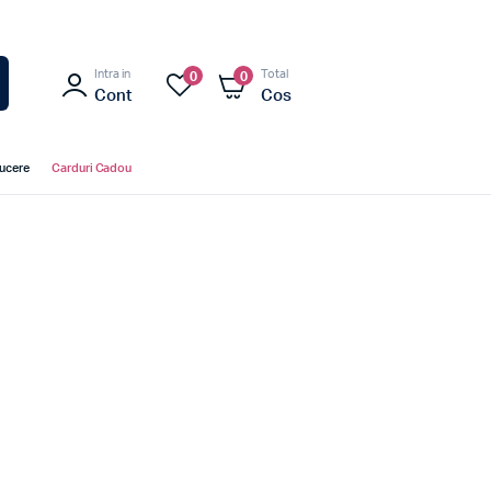
Intra in
Total
0
0
Cont
Cos
ducere
Carduri Cadou