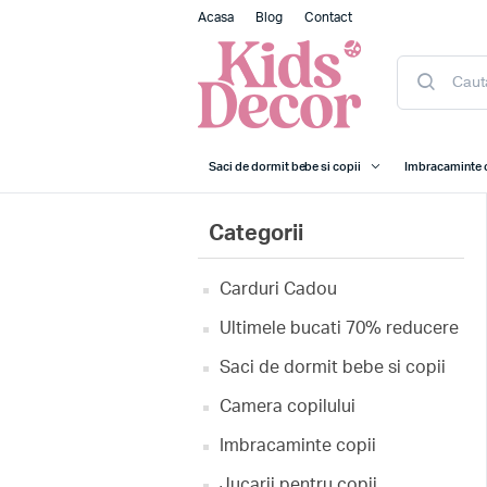
Acasa
Blog
Contact
Saci de dormit bebe si copii
Imbracaminte 
Categorii
Carduri Cadou
Ultimele bucati 70% reducere
Saci de dormit bebe si copii
Camera copilului
Imbracaminte copii
Jucarii pentru copii