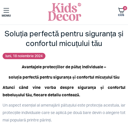
0
COS
MENIU
Soluția perfectă pentru siguranța și
confortul micuțului tău
luni, 18 noiembrie 2024
Avantajele protecțiilor de pătuț individuale –
soluția perfectă pentru siguranța și confortul micuțului tău
Atunci când vine vorba despre siguranța și confortul
bebelușului tău, fiecare detaliu contează.
Un aspect esențial al amenajării pătuțului este protecția acestuia, iar
protecțiile individuale care se aplică pe două bare devin o alegere tot
mai populară printre părinți.