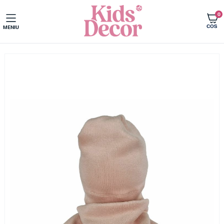
0
COS
MENIU
Acasa
Imbracaminte copii
Fulare tip guler