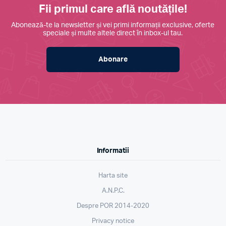
Fii primul care află noutățile!
Abonează-te la newsletter și vei primi informații exclusive, oferte
speciale și multe altele direct în inbox-ul tau.
Abonare
Informatii
Harta site
A.N.P.C.
Despre POR 2014-2020
Privacy notice