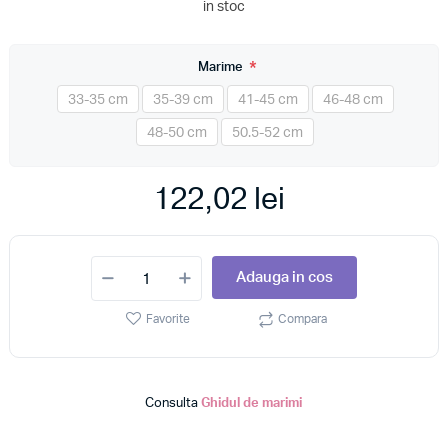
in stoc
*
Marime
33-35 cm
35-39 cm
41-45 cm
46-48 cm
48-50 cm
50.5-52 cm
122,02 lei
Adauga in cos
Favorite
Compara
Consulta
Ghidul de marimi