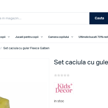
Cauta
copii
Jucarii pentru copii
Camera copilului
Ultimele bucati 70% re
/
Set caciula cu guler Fleece Galben
Set caciula cu gul
in stoc