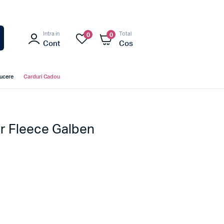
Intra in
Total
0
0
Cont
Cos
ducere
Carduri Cadou
er Fleece Galben