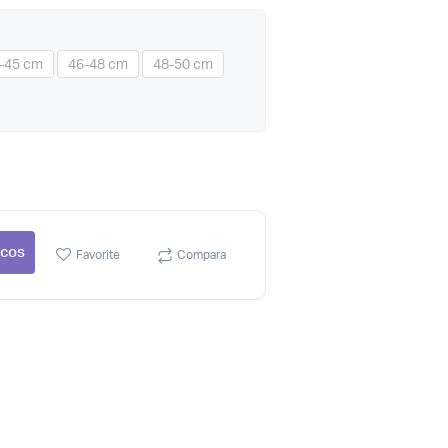
-45 cm
46-48 cm
48-50 cm
 cos
Favorite
Compara