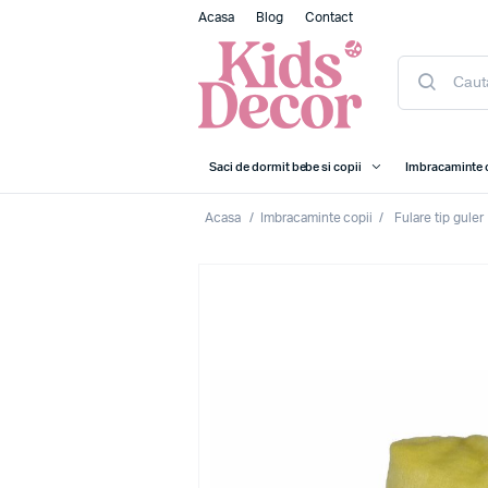
Acasa
Blog
Contact
Saci de dormit bebe si copii
Imbracaminte 
Acasa
/
Imbracaminte copii
/
Fulare tip guler