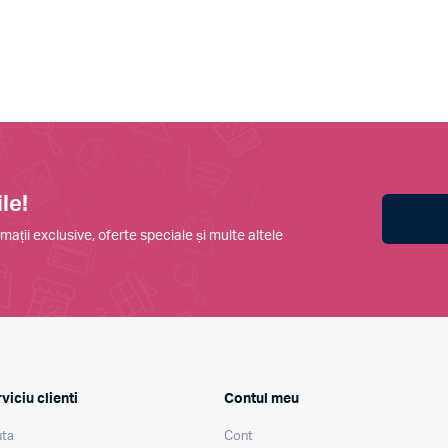
le!
mații exclusive, oferte speciale și multe altele
viciu clienti
Contul meu
ta
Cont