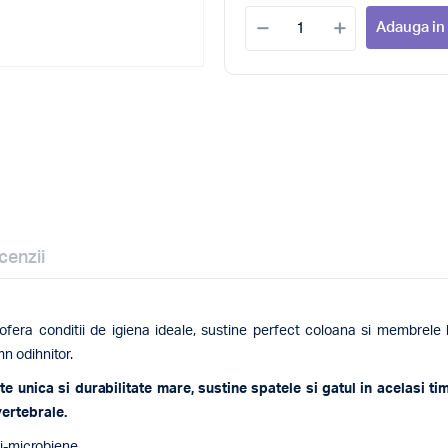
Adauga in
cenzii
fera conditii de igiena ideale, sustine perfect coloana si membrele b
mn odihnitor.
ate unica si durabilitate mare, sustine spatele si gatul in acelasi t
vertebrale.
ti-microbiene.