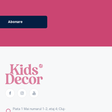
Abonare
Piata 1 Mai numarul 1-2, etaj 4; Cluj-