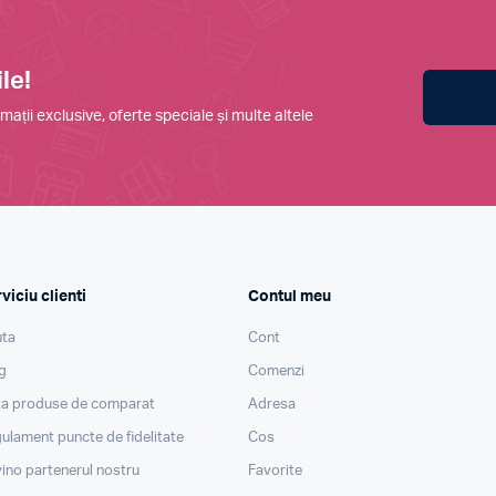
le!
mații exclusive, oferte speciale și multe altele
viciu clienti
Contul meu
ta
Cont
g
Comenzi
ta produse de comparat
Adresa
ulament puncte de fidelitate
Cos
ino partenerul nostru
Favorite