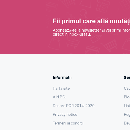
Fii primul care află noutăți
Abonează-te la newsletter și vei primi infor
direct în inbox-ul tau.
Informatii
Ser
Harta site
Cau
A.N.P.C.
Blo
Despre POR 2014-2020
Lis
Privacy notice
Reg
Termeni si conditii
Dev