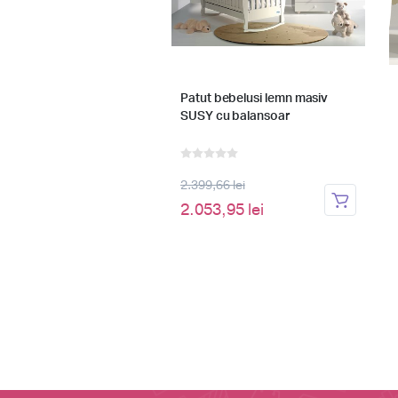
lans patut bebelusi
Patut bebelusi lemn masiv
SUSY cu balansoar
 lei
2.399,66 lei
5 lei
2.053,95 lei