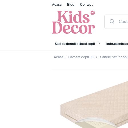
Acasa
Blog
Contact
Saci de dormit bebe si copii
Imbracaminte 
Acasa
/
Camera copilului
/
Saltele patut copi