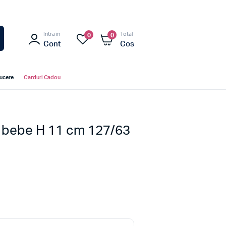
Intra in
Total
0
0
Cont
Cos
ducere
Carduri Cadou
t bebe H 11 cm 127/63