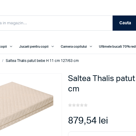
Cauta
copii
Jucarii pentru copii
Camera copilului
Ultimele bucati 70% re
i
/
Saltea Thalis patut bebe H 11 cm 127/63 cm
Saltea Thalis patu
cm
879,54 lei