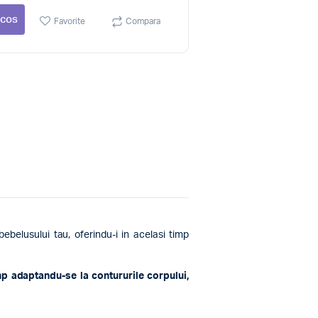
 cos
Favorite
Compara
ebelusului tau, oferindu-i in acelasi timp
imp adaptandu-se la contururile corpului,