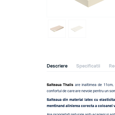
Descriere
Specificatii
Re
Salteaua Thalis
are inaltimea de 11cm, o
confortul de care are nevoie pentru un so
Salteaua din material latex cu elasticit
mentinand alinierea corecta a coloanei 
Are proprietati naturale anti-acarieni si an