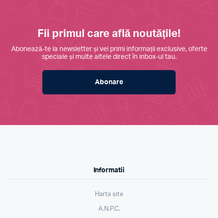
Fii primul care află noutățile!
Abonează-te la newsletter și vei primi informații exclusive, oferte
speciale și multe altele direct în inbox-ul tau.
Abonare
Informatii
Harta site
A.N.P.C.