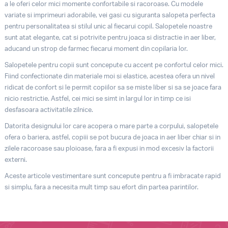
a le oferi celor mici momente confortabile si racoroase. Cu modele
variate si imprimeuri adorabile, vei gasi cu siguranta salopeta perfecta
pentru personalitatea si stilul unic al fiecarui copil. Salopetele noastre
sunt atat elegante, cat si potrivite pentru joaca si distractie in aer liber,
aducand un strop de farmec fiecarui moment din copilaria lor.
Salopetele pentru copii sunt concepute cu accent pe confortul celor mici.
Fiind confectionate din materiale moi si elastice, acestea ofera un nivel
ridicat de confort si le permit copiilor sa se miste liber si sa se joace fara
nicio restrictie. Astfel, cei mici se simt in largul lor in timp ce isi
desfasoara activitatile zilnice.
Datorita designului lor care acopera o mare parte a corpului, salopetele
ofera o bariera, astfel, copiii se pot bucura de joaca in aer liber chiar si in
zilele racoroase sau ploioase, fara a fi expusi in mod excesiv la factorii
externi.
Aceste articole vestimentare sunt concepute pentru a fi imbracate rapid
si simplu, fara a necesita mult timp sau efort din partea parintilor.