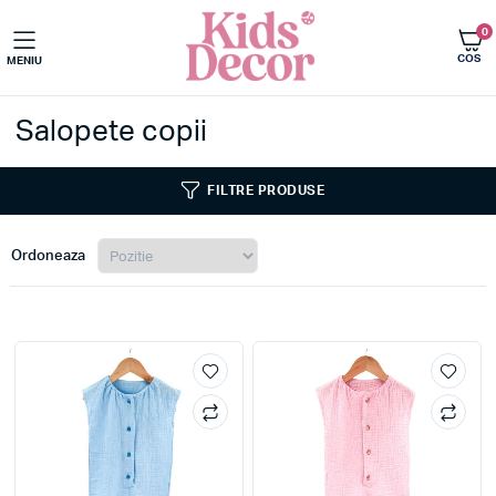
0
COS
MENIU
Imbracaminte copii
Salopete copii
FILTRE PRODUSE
Ordoneaza