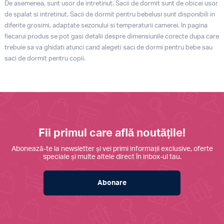
De asemenea, sunt usor de intretinut. Sacii de dormit sunt de obicei usor
de spalat si intretinut. Sacii de dormit pentru bebelusi sunt disponibili in
diferite grosimi, adaptate sezonului si temperaturii camerei. In pagina
fiecarui produs se pot gasi detalii despre dimensiunile corecte dupa care
trebuie sa va ghidati atunci cand alegeti saci de dormi pentru bebe sau
saci de dormit pentru copii.
Fii primul care află noutățile!
Abonează-te la newsletter și vei primi informații exclusive, oferte
speciale și multe altele direct în inbox-ul tau.
Abonare