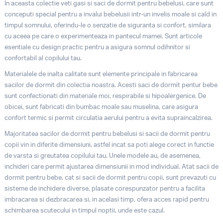
In aceasta colectie veti gasi si saci de dormit pentru bebelusi, care sunt
conceputi special pentru a invalui bebelusii intr-un invelis moale si cald in
timpul somnului, oferindu-le o senzatie de siguranta si confort, similara
cu aceea pe care o experimenteaza in pantecul mamei. Sunt articole
esentiale cu design practic pentru a asigura somnul odihnitor si
confortabil al copilului tau.
Materialele de inalta calitate sunt elemente principale in fabricarea
sacilor de dormit din colectia noastra. Acesti saci de dormit pentur bebe
sunt confectionati din materiale moi, respirabile si hipoalergenice. De
obicei, sunt fabricati din bumbac moale sau muselina, care asigura
confort termic si permit circulatia aerului pentru a evita supraincalzirea.
Majoritatea sacilor de dormit pentru bebelusi si sacii de dormit pentru
copii vin in diferite dimensiuni, astfel incat sa poti alege corect in functie
de varsta si greutatea copilului tau. Unele modele au, de asemenea,
inchideri care permit ajustarea dimensiunii in mod individual. Atat sacii de
dormit pentru bebe, cat si sacii de dormit pentru copii, sunt prevazuti cu
sisteme de inchidere diverse, plasate corespunzator pentru a facilita
imbracarea si dezbracarea si, in acelasi timp, ofera acces rapid pentru
schimbarea scutecului in timpul noptii, unde este cazul.