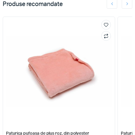
Produse recomandate
Paturica pufoasa de plus roz, din polyester
Paturic