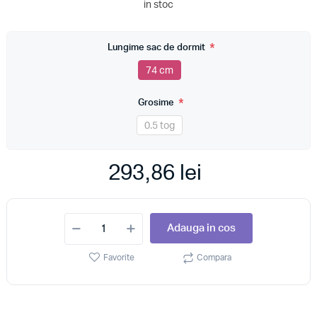
in stoc
*
Lungime sac de dormit
74 cm
*
Grosime
0.5 tog
293,86 lei
Adauga in cos
Favorite
Compara