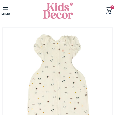
0
COS
MENIU
Acasa
Saci de dormit bebe si copii
Saci de dormit clasici