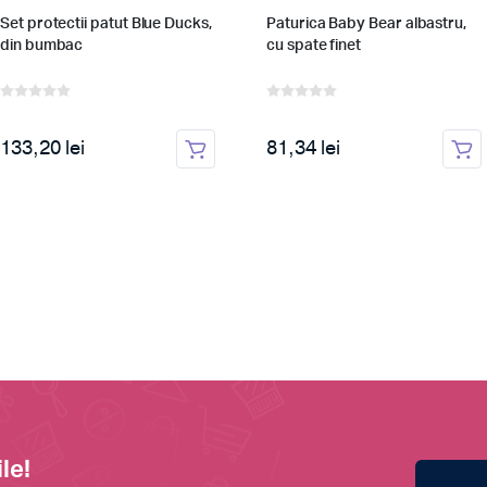
Set protectii patut Blue Ducks,
Paturica Baby Bear albastru,
din bumbac
cu spate finet
133,20 lei
81,34 lei
le!