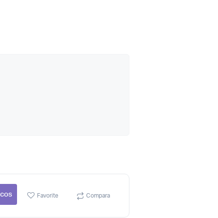
 cos
Favorite
Compara