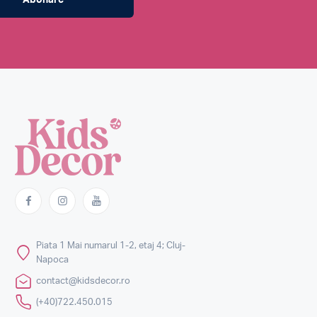
Piata 1 Mai numarul 1-2, etaj 4; Cluj-
Napoca
contact@kidsdecor.ro
(+40)722.450.015