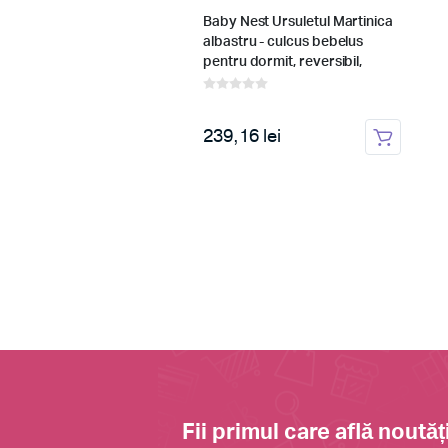
tie impermeabila, cu
Baby Nest Ursuletul Martinica
c, pentru saltea
albastru - culcus bebelus
pentru dormit, reversibil,
multifunctional 100 x 60 cm
 lei
239,16 lei
Fii primul care află noutăți