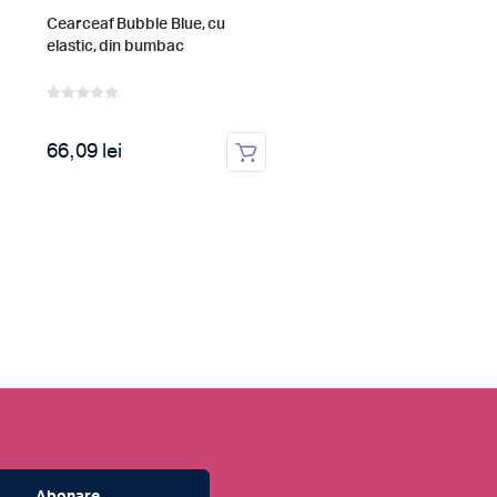
Cearceaf Bubble Blue, cu
Set scutece finet bebelusi
elastic, din bumbac
66,09 lei
82,36 lei
Abonare