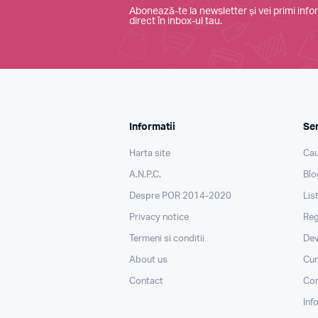
Abonează-te la newsletter și vei primi infor
direct în inbox-ul tau.
Informatii
Ser
Harta site
Cau
A.N.P.C.
Blo
Despre POR 2014-2020
Lis
Privacy notice
Reg
Termeni si conditii
Dev
About us
Cu
Contact
Con
Inf