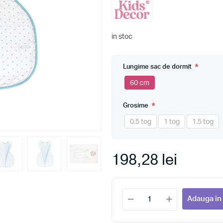
in stoc
*
Lungime sac de dormit
60 cm
*
Grosime
0.5 tog
1 tog
1.5 tog
198,28 lei
Adauga in