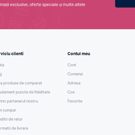
mații exclusive, oferte speciale și multe altele
viciu clienti
Contul meu
ta
Cont
g
Comenzi
ta produse de comparat
Adresa
ulament puncte de fidelitate
Cos
ino partenerul nostru
Favorite
m cumpar
ditii de retur
ormatii de livrare