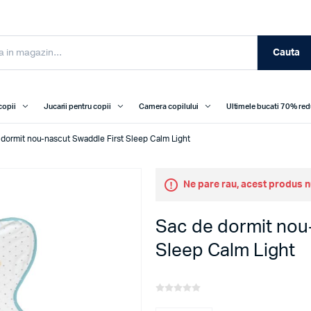
Cauta
copii
Jucarii pentru copii
Camera copilului
Ultimele bucati 70% re
 dormit nou-nascut Swaddle First Sleep Calm Light
Ne pare rau, acest produs n
Sac de dormit nou
Sleep Calm Light