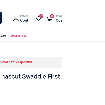
Intra in
Total
0
0
Cont
Cos
ducere
Carduri Cadou
u mai este disponibil
-nascut Swaddle First