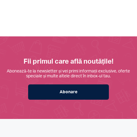
Fii primul care află noutățile!
Abonează-te la newsletter și vei primi informații exclusive, oferte
speciale și multe altele direct în inbox-ul tau.
Abonare