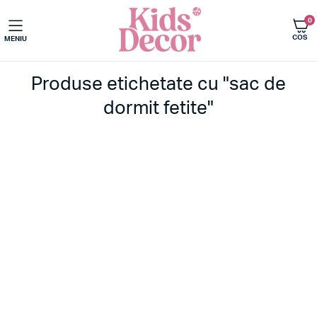
0
COS
MENIU
Produse etichetate cu "sac de
dormit fetite"