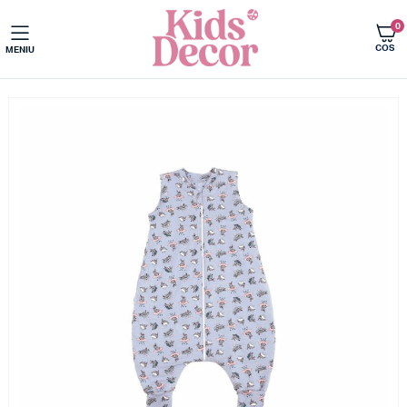
0
COS
MENIU
Acasa
Saci de dormit bebe si copii