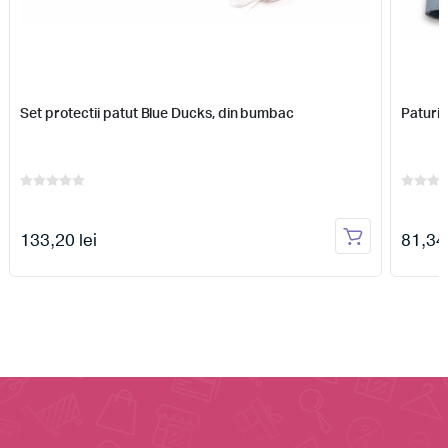
Set protectii patut Blue Ducks, din bumbac
Paturic
133,20 lei
81,34 