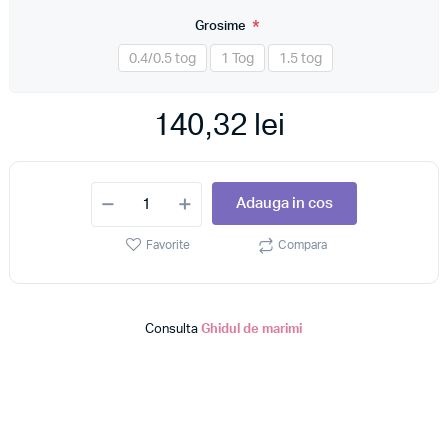
*
Grosime
0.4/0.5 tog
1 Tog
1.5 tog
140,32 lei
Adauga in cos
Favorite
Compara
Consulta
Ghidul de marimi