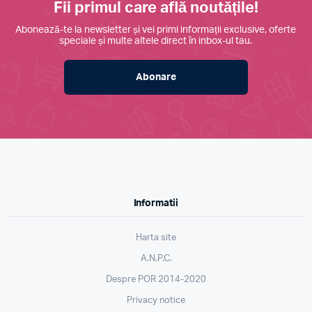
Fii primul care află noutățile!
Abonează-te la newsletter și vei primi informații exclusive, oferte
speciale și multe altele direct în inbox-ul tau.
Abonare
Informatii
Harta site
A.N.P.C.
Despre POR 2014-2020
Privacy notice