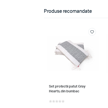
Produse recomandate
utece finet bebelusi, alb
Set protectii patut Gray
Hearts, din bumbac