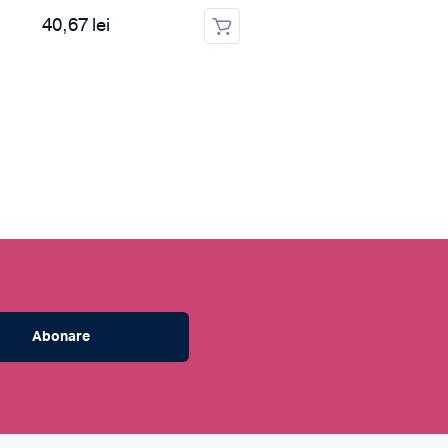
40,67 lei
82,36 lei
Abonare