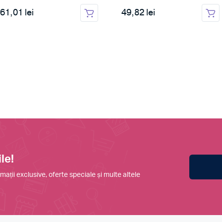
61,01 lei
49,82 lei
le!
mații exclusive, oferte speciale și multe altele