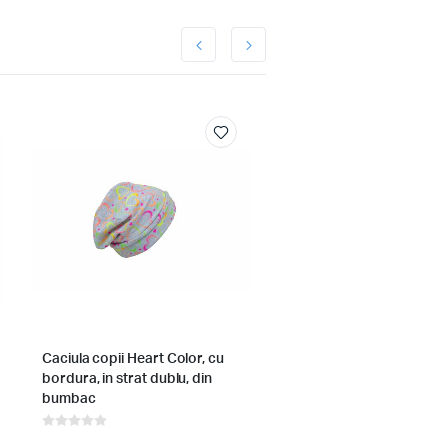
Caciula copii Heart Color, cu
Set scutece finet bebelusi
bordura, in strat dublu, din
bumbac