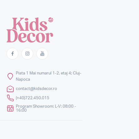
Piata 1 Mai numarul 1-2, etaj 4; Cluj-
Napoca
contact@kidsdecor.ro
(+40)722.450.015
Program Showroom: L-V: 08:00 -
16:00