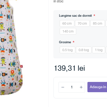
in stoc
*
Lungime sac de dormit
60 cm
70 cm
85 cm
140 cm
*
Grosime
0.5 tog
0.8 tog
1 tog
139,31 lei
Adauga in