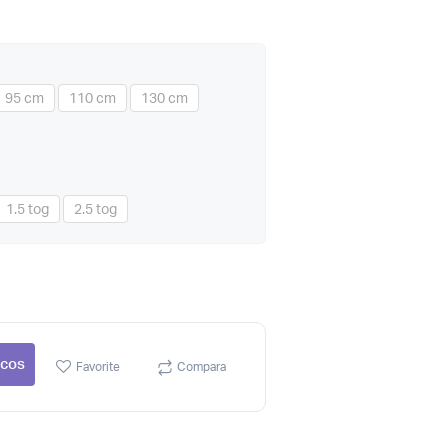
95 cm
110 cm
130 cm
1.5 tog
2.5 tog
 cos
Favorite
Compara