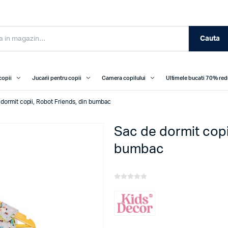
Cauta
copii
Jucarii pentru copii
Camera copilului
Ultimele bucati 70% re
dormit copii, Robot Friends, din bumbac
Sac de dormit copi
bumbac