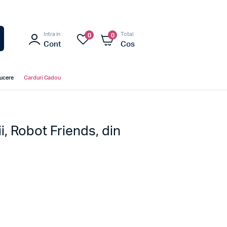
Intra in
Total
0
0
Cont
Cos
ducere
Carduri Cadou
i, Robot Friends, din