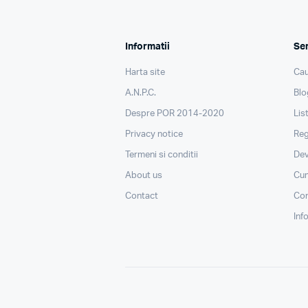
Informatii
Ser
Harta site
Cau
A.N.P.C.
Blo
Despre POR 2014-2020
Lis
Privacy notice
Reg
Termeni si conditii
Dev
About us
Cu
Contact
Con
Inf