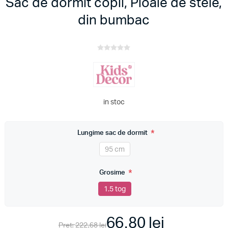
Sac de dormit copii, Ploaie de stele,
din bumbac
in stoc
*
Lungime sac de dormit
95 cm
*
Grosime
1.5 tog
66,80 lei
Pret:
222,68 lei