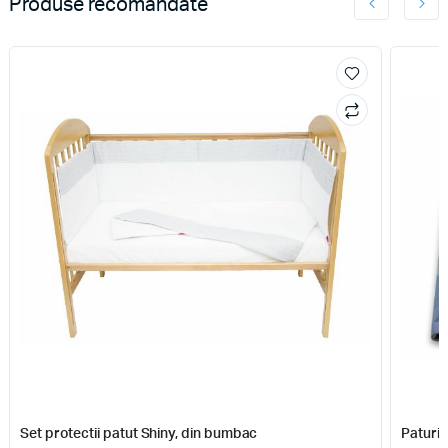
Produse recomandate
Set protectii patut Shiny, din bumbac
Paturic