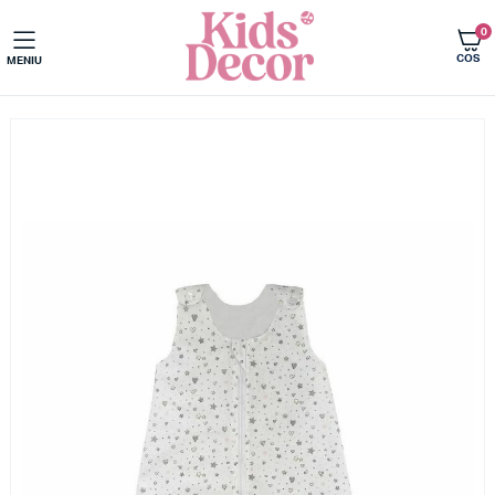
0
COS
MENIU
Acasa
Ultimele bucati 70% reducere