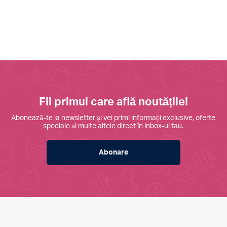
Fii primul care află noutățile!
Abonează-te la newsletter și vei primi informații exclusive, oferte
speciale și multe altele direct în inbox-ul tau.
Abonare