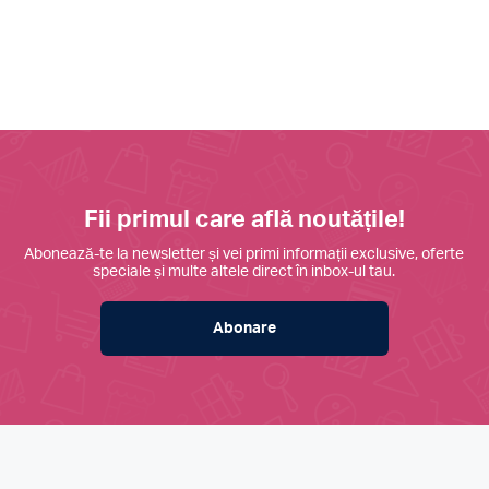
Fii primul care află noutățile!
Abonează-te la newsletter și vei primi informații exclusive, oferte
speciale și multe altele direct în inbox-ul tau.
Abonare