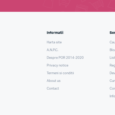
Informatii
Ser
Harta site
Cau
A.N.P.C.
Blo
Despre POR 2014-2020
Lis
Privacy notice
Reg
Termeni si conditii
Dev
About us
Cu
Contact
Con
Inf