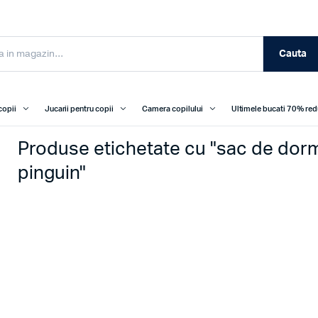
Cauta
copii
Jucarii pentru copii
Camera copilului
Ultimele bucati 70% re
Produse etichetate cu "sac de dorm
pinguin"