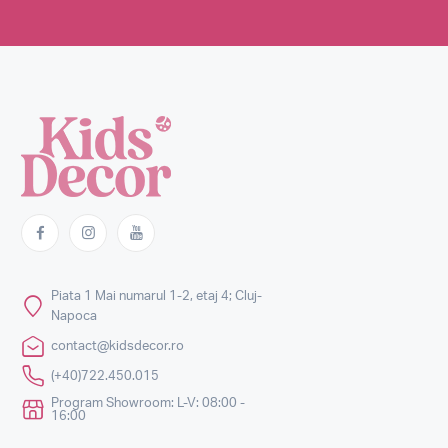
Piata 1 Mai numarul 1-2, etaj 4; Cluj-
Napoca
contact@kidsdecor.ro
(+40)722.450.015
Program Showroom: L-V: 08:00 -
16:00