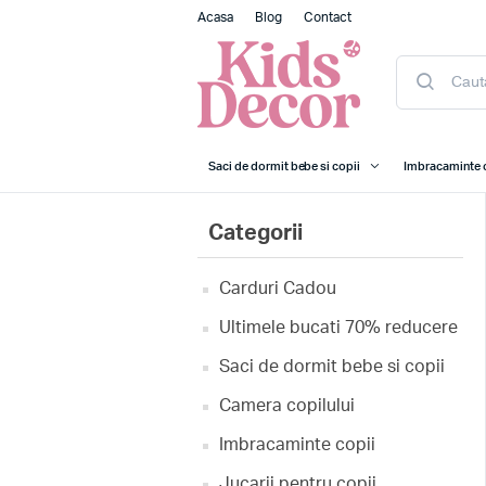
Acasa
Blog
Contact
Saci de dormit bebe si copii
Imbracaminte 
Categorii
Carduri Cadou
Ultimele bucati 70% reducere
Saci de dormit bebe si copii
Camera copilului
Imbracaminte copii
Jucarii pentru copii