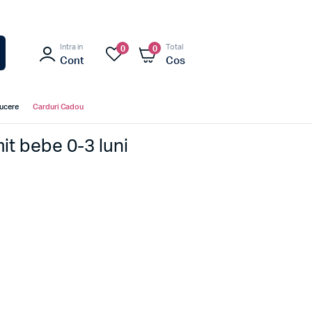
Intra in
Total
0
0
Cont
Cos
ducere
Carduri Cadou
it bebe 0-3 luni