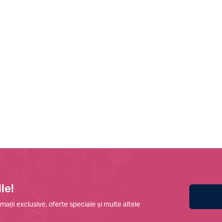
le!
mații exclusive, oferte speciale și multe altele