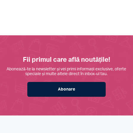
Fii primul care află noutățile!
Abonează-te la newsletter și vei primi informații exclusive, oferte
speciale și multe altele direct în inbox-ul tau.
Abonare