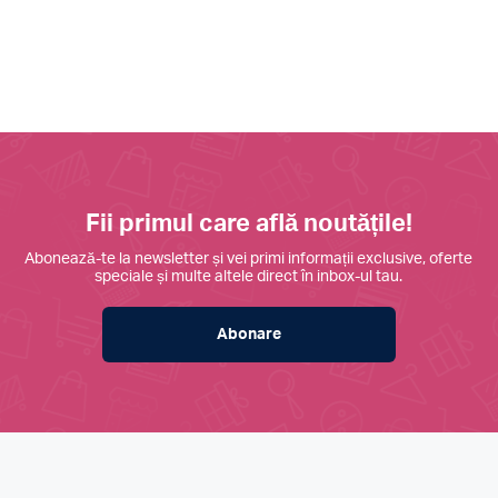
Fii primul care află noutățile!
Abonează-te la newsletter și vei primi informații exclusive, oferte
speciale și multe altele direct în inbox-ul tau.
Abonare