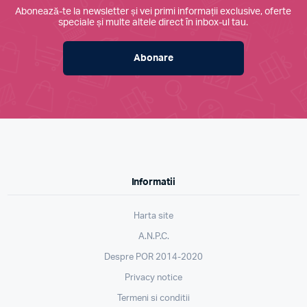
Abonează-te la newsletter și vei primi informații exclusive, oferte
speciale și multe altele direct în inbox-ul tau.
Abonare
Informatii
Harta site
A.N.P.C.
Despre POR 2014-2020
Privacy notice
Termeni si conditii