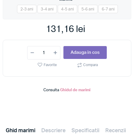
*
2-3 ani
3-4 ani
4-5 ani
5-6 ani
6-7 ani
131,16 lei
Adauga in cos
Favorite
Compara
Consulta
Ghidul de marimi
Ghid marimi
Descriere
Specificatii
Recenzii