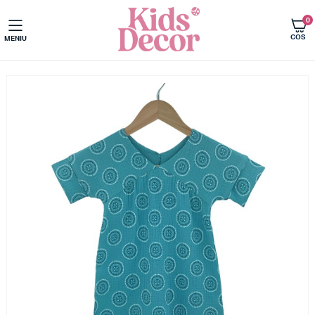
0
COS
MENIU
Acasa
Imbracaminte copii
Rochite fete