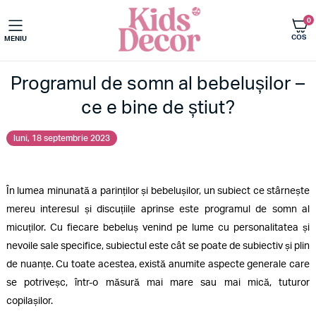
0
COS
MENIU
Programul de somn al bebelușilor –
ce e bine de știut?
luni, 18 septembrie 2023
În lumea minunată a parinților și bebelușilor, un subiect ce stârnește
mereu interesul și discuțiile aprinse este programul de somn al
micuților. Cu fiecare bebeluș venind pe lume cu personalitatea și
nevoile sale specifice, subiectul este cât se poate de subiectiv și plin
de nuanțe. Cu toate acestea, există anumite aspecte generale care
se potriveșc, într-o măsură mai mare sau mai mică, tuturor
copilașilor.