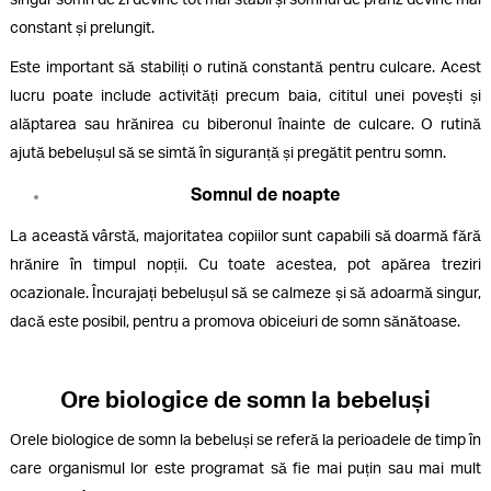
constant și prelungit.
Este important să stabiliți o rutină constantă pentru culcare. Acest
lucru poate include activități precum baia, cititul unei povești și
alăptarea sau hrănirea cu biberonul înainte de culcare. O rutină
ajută bebelușul să se simtă în siguranță și pregătit pentru somn.
Somnul de noapte
La această vârstă, majoritatea copiilor sunt capabili să doarmă fără
hrănire în timpul nopții. Cu toate acestea, pot apărea treziri
ocazionale. Încurajați bebelușul să se calmeze și să adoarmă singur,
dacă este posibil, pentru a promova obiceiuri de somn sănătoase.
Ore biologice de somn la bebeluși
Orele biologice de somn la bebeluși se referă la perioadele de timp în
care organismul lor este programat să fie mai puțin sau mai mult