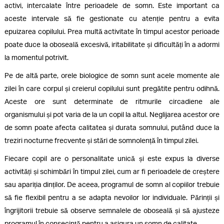
activi, intercalate între perioadele de somn. Este important ca
aceste intervale să fie gestionate cu atenție pentru a evita
epuizarea copilului. Prea multă activitate în timpul acestor perioade
poate duce la oboseală excesivă, iritabilitate și dificultăți în a adormi
la momentul potrivit.
Pe de altă parte, orele biologice de somn sunt acele momente ale
zilei în care corpul și creierul copilului sunt pregătite pentru odihnă.
Aceste ore sunt determinate de ritmurile circadiene ale
organismului și pot varia de la un copil la altul. Neglijarea acestor ore
de somn poate afecta calitatea și durata somnului, putând duce la
treziri nocturne frecvente și stări de somnolență în timpul zilei.
Fiecare copil are o personalitate unică și este expus la diverse
activități și schimbări în timpul zilei, cum ar fi perioadele de creștere
sau apariția dinților. De aceea, programul de somn al copiilor trebuie
să fie flexibil pentru a se adapta nevoilor lor individuale. Părinții și
îngrijitorii trebuie să observe semnalele de oboseală și să ajusteze
programul în consecință pentru a asigura un somn de calitate.