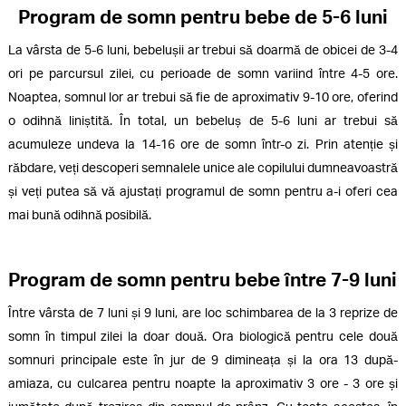
Program de somn pentru bebe de 5-6 luni
La vârsta de 5-6 luni, bebelușii ar trebui să doarmă de obicei de 3-4
ori pe parcursul zilei, cu perioade de somn variind între 4-5 ore.
Noaptea, somnul lor ar trebui să fie de aproximativ 9-10 ore, oferind
o odihnă liniștită. În total, un bebeluș de 5-6 luni ar trebui să
acumuleze undeva la 14-16 ore de somn într-o zi. Prin atenție și
răbdare, veți descoperi semnalele unice ale copilului dumneavoastră
și veți putea să vă ajustați programul de somn pentru a-i oferi cea
mai bună odihnă posibilă.
Program de somn pentru bebe între 7-9 luni
Între vârsta de 7 luni și 9 luni, are loc schimbarea de la 3 reprize de
somn în timpul zilei la doar două. Ora biologică pentru cele două
somnuri principale este în jur de 9 dimineața și la ora 13 după-
amiaza, cu culcarea pentru noapte la aproximativ 3 ore - 3 ore și