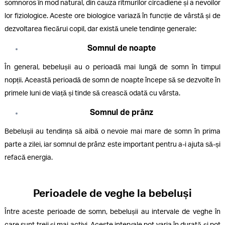
somnoros în mod natural, din cauza ritmurilor circadiene și a nevoilor
lor fiziologice. Aceste ore biologice variază în funcție de vârstă și de
dezvoltarea fiecărui copil, dar există unele tendințe generale:
Somnul de noapte
În general, bebelușii au o perioadă mai lungă de somn în timpul
nopții. Această perioadă de somn de noapte începe să se dezvolte în
primele luni de viață și tinde să crească odată cu vârsta.
Somnul de prânz
Bebelușii au tendința să aibă o nevoie mai mare de somn în prima
parte a zilei, iar somnul de prânz este important pentru a-i ajuta să-și
refacă energia.
Perioadele de veghe la bebeluși
Între aceste perioade de somn, bebelușii au intervale de veghe în
care sunt treji și mai activi. Aceste intervale pot varia în durată și pot