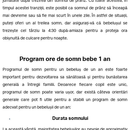
jumătate după trezirea din somnul de prânz. Cu toate acestea, în
timpul acestei tranziții, este posibil ca somnul de prânz să înceapă
mai devreme sau să fie mai scurt în unele zile. În astfel de situații,
puteți oferi un al treilea somn, dar asigurați-vă că bebelușul se
trezește cel târziu la 4:30 după-amiaza pentru a proteja ora
obișnuită de culcare pentru noapte.
Program ore de somn bebe 1 an
Programul de somn pentru un bebeluș de un an este foarte
important pentru dezvoltarea sa sănătoasă și pentru bunăstarea
generală a întregii familii. Deoarece fiecare copil este unic,
programul de somn poate varia ușor, dar există câteva orientări
generale care pot fi utile pentru a stabili un program de somn
adecvat pentru un bebelușii de un an:
Durata somnului
La această vârstă, majoritatea bebelușilor au nevoie de aproximativ