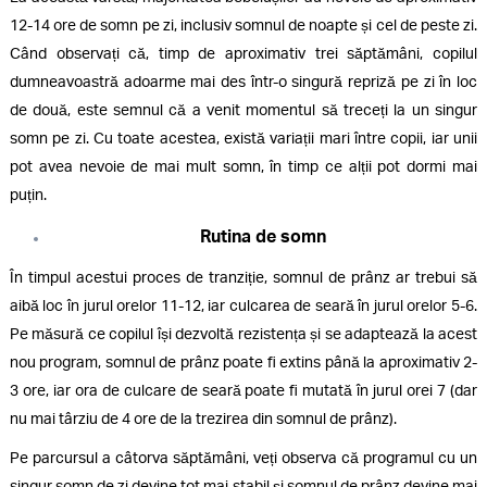
12-14 ore de somn pe zi, inclusiv somnul de noapte și cel de peste zi.
Când observați că, timp de aproximativ trei săptămâni, copilul
dumneavoastră adoarme mai des într-o singură repriză pe zi în loc
de două, este semnul că a venit momentul să treceți la un singur
somn pe zi. Cu toate acestea, există variații mari între copii, iar unii
pot avea nevoie de mai mult somn, în timp ce alții pot dormi mai
puțin.
Rutina de somn
În timpul acestui proces de tranziție, somnul de prânz ar trebui să
aibă loc în jurul orelor 11-12, iar culcarea de seară în jurul orelor 5-6.
Pe măsură ce copilul își dezvoltă rezistența și se adaptează la acest
nou program, somnul de prânz poate fi extins până la aproximativ 2-
3 ore, iar ora de culcare de seară poate fi mutată în jurul orei 7 (dar
nu mai târziu de 4 ore de la trezirea din somnul de prânz).
Pe parcursul a câtorva săptămâni, veți observa că programul cu un
singur somn de zi devine tot mai stabil și somnul de prânz devine mai