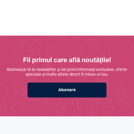
Fii primul care află noutățile!
Abonează-te la newsletter și vei primi informații exclusive, oferte
speciale și multe altele direct în inbox-ul tau.
Abonare