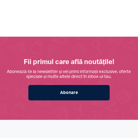
Fii primul care află noutățile!
Abonează-te la newsletter și vei primi informații exclusive, oferte
speciale și multe altele direct în inbox-ul tau.
Abonare