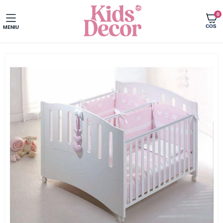
0
COS
MENIU
Acasa
Camera copilului
Patut bebe