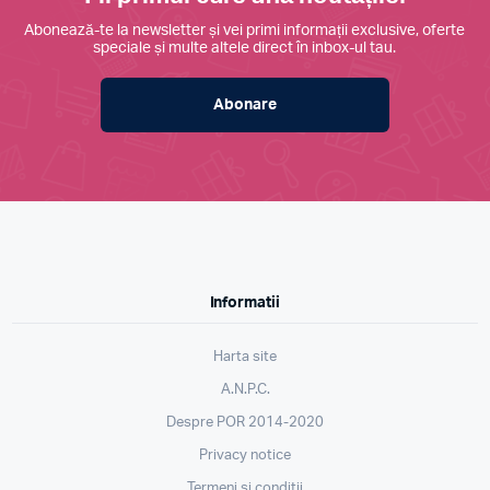
Abonează-te la newsletter și vei primi informații exclusive, oferte
speciale și multe altele direct în inbox-ul tau.
Abonare
Informatii
Harta site
A.N.P.C.
Despre POR 2014-2020
Privacy notice
Termeni si conditii