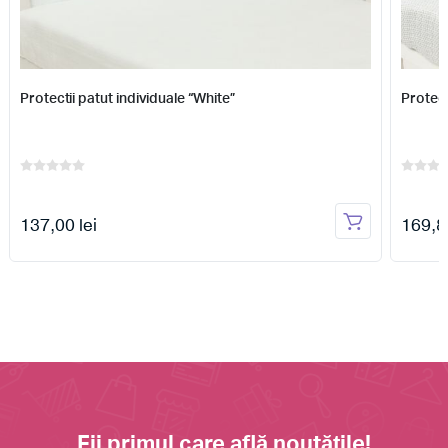
Protectii patut individuale “White”
Protect
137,00 lei
169,81
Fii primul care află noutățile!