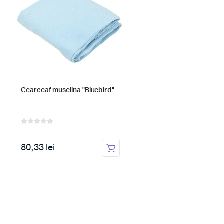
Cearceaf muselina "Bluebird"
Cearceaf muselina "Pearl
80,33 lei
80,33 lei