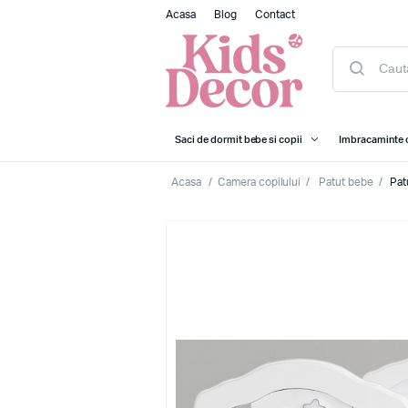
Acasa
Blog
Contact
Saci de dormit bebe si copii
Imbracaminte 
Acasa
/
Camera copilului
/
Patut bebe
/
Pat