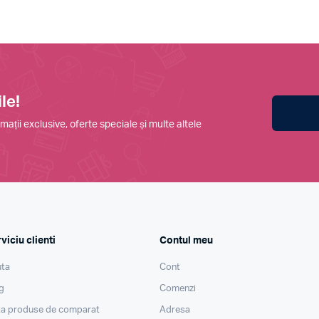
le!
mații exclusive, oferte speciale și multe altele
viciu clienti
Contul meu
ta
Cont
g
Comenzi
ta produse de comparat
Adresa