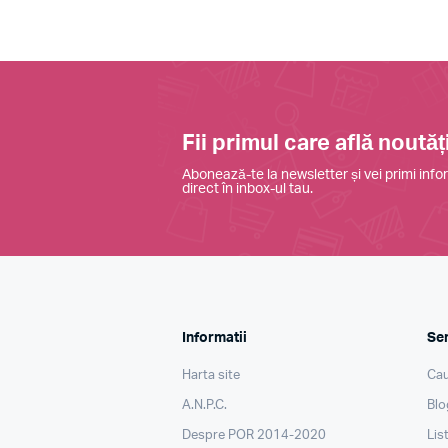
Fii primul care află noutăți
Abonează-te la newsletter și vei primi infor
direct în inbox-ul tau.
Informatii
Ser
Harta site
Cau
A.N.P.C.
Blo
Despre POR 2014-2020
Lis