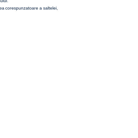
ului.
irea corespunzatoare a saltelei,