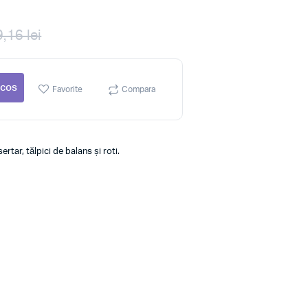
,16 lei
 cos
Favorite
Compara
tar, tălpici de balans și roti.