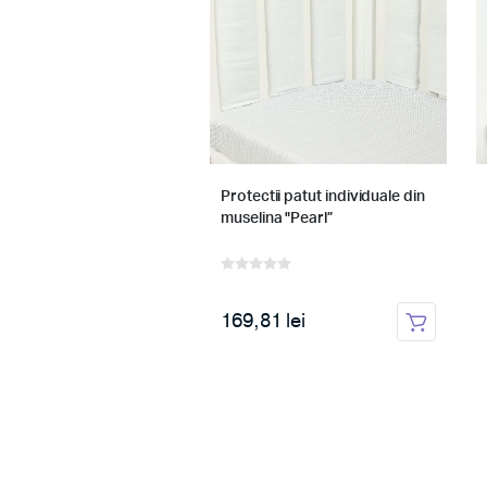
af muselina "Pearl"
Protectii patut individuale din
muselina "Pearl”
 lei
169,81 lei