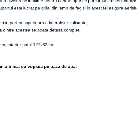
a niveluri de inaltime pentru confort sporit e parcursul cresterii copilas
uportul este lucrat pe grilaj din lemn de fag si in acest fel asigura aeris
i in partea superioara a lateralelor culisante,
na dintre acestea se poate detasa complet.
cm, interior patut 127x62cm
t in alb mat cu vopsea pe baza de apa.