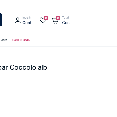
Intra in
Total
0
0
Cont
Cos
ducere
Carduri Cadou
oar Coccolo alb