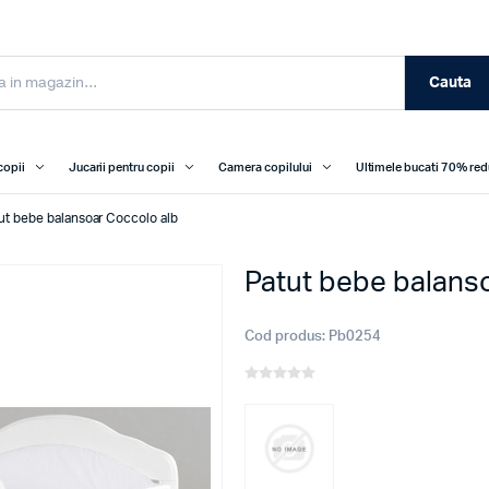
Cauta
copii
Jucarii pentru copii
Camera copilului
Ultimele bucati 70% re
ut bebe balansoar Coccolo alb
Patut bebe balans
Cod produs:
Pb0254