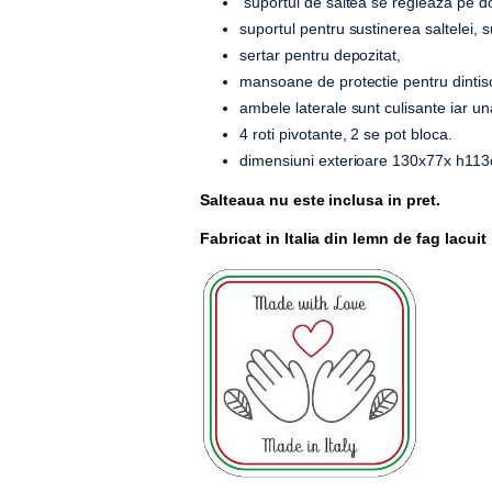
suportul de saltea se regleaza pe dou
suportul pentru sustinerea saltelei, s
sertar pentru depozitat,
mansoane de protectie pentru dintisor
ambele laterale sunt culisante iar u
4 roti pivotante, 2 se pot bloca.
dimensiuni exterioare 130x77x h113
Salteaua nu este inclusa in pret.
Fabricat in Italia din lemn de fag lacui