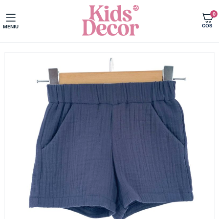
0
COS
MENIU
Acasa
Imbracaminte copii
Pantaloni scurti copii