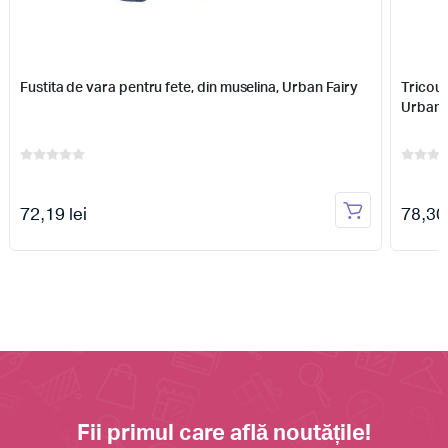
Fustita de vara pentru fete, din muselina, Urban Fairy
Tricou 
Urban 
72,19 lei
78,30 
Fii primul care află noutățile!