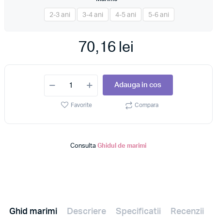
*
2-3 ani
3-4 ani
4-5 ani
5-6 ani
70,16 lei
Adauga in cos
Favorite
Compara
Consulta
Ghidul de marimi
Ghid marimi
Descriere
Specificatii
Recenzii