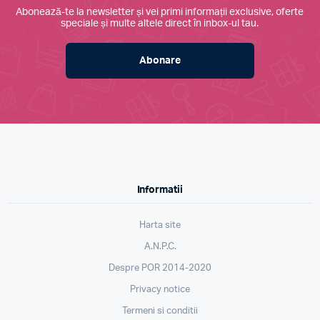
Abonează-te la newsletter și vei primi informații exclusive, oferte
speciale și multe altele direct în inbox-ul tau.
Abonare
Informatii
Harta site
A.N.P.C.
Despre POR 2014-2020
Privacy notice
Termeni si conditii