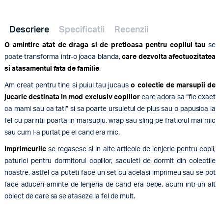
Descriere
Specificatii
Recenzii
O amintire atat de draga si de pretioasa pentru copilul tau
se
poate transforma intr-o joaca blanda,
care dezvolta afectuozitatea
si atasamentul fata de familie
.
Am creat pentru tine si puiul tau jucaus
o colectie de marsupii de
jucarie destinata in mod exclusiv copiilor
care adora sa “fie exact
ca mami sau ca tati” si sa poarte ursuletul de plus sau o papusica la
fel cu parintii poarta in marsupiu, wrap sau sling pe fratiorul mai mic
sau cum l-a purtat pe el cand era mic.
Imprimeurile
se regasesc si in alte articole de lenjerie pentru copii,
paturici pentru dormitorul copiilor, saculeti de dormit din colectile
noastre, astfel ca puteti face un set cu acelasi imprimeu sau se pot
face aduceri-aminte de lenjeria de cand era bebe, acum intr-un alt
obiect de care sa se ataseze la fel de mult.