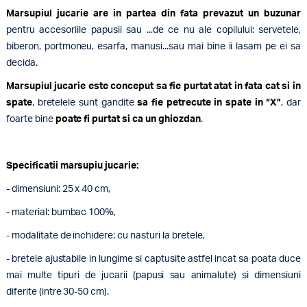
Marsupiul jucarie are in partea din fata prevazut un buzunar
pentru accesoriile papusii sau ...de ce nu ale copilului: servetele,
biberon, portmoneu, esarfa, manusi...sau mai bine ii lasam pe ei sa
decida.
Marsupiul jucarie este conceput sa fie purtat atat in fata cat si in
spate
, bretelele sunt gandite
sa fie petrecute in spate in “X”
, dar
foarte bine
poate fi purtat si ca un ghiozdan
.
Specificatii marsupiu jucarie:
- dimensiuni: 25 x 40 cm,
- material: bumbac 100%,
- modalitate de inchidere: cu nasturi la bretele,
- bretele ajustabile in lungime si captusite astfel incat sa poata duce
mai multe tipuri de jucarii (papusi sau animalute) si dimensiuni
diferite (intre 30-50 cm).