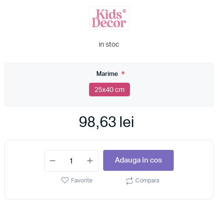
in stoc
*
Marime
25x40 cm
98,63 lei
Adauga in cos
Favorite
Compara