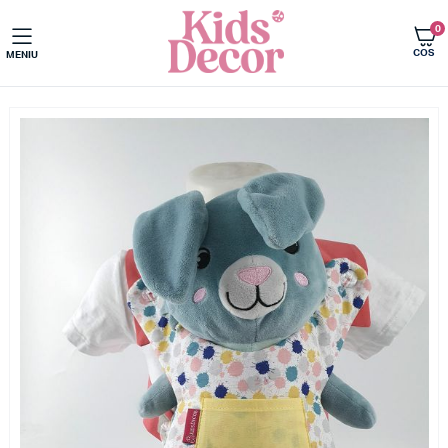
0
COS
MENIU
Acasa
Jucarii pentru copii
Marsupii