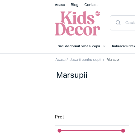
Acasa
Blog
Contact
Saci de dormit bebe si copii
Imbracaminte 
Acasa
/
Jucarii pentru copii
/
Marsupii
Marsupii
Pret