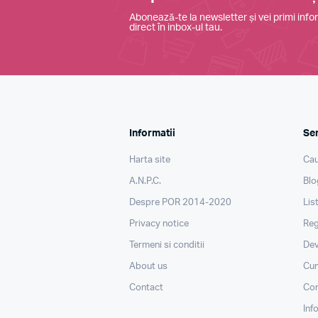
Abonează-te la newsletter și vei primi infor
direct în inbox-ul tau.
Informatii
Ser
Harta site
Cau
A.N.P.C.
Blo
Despre POR 2014-2020
Lis
Privacy notice
Reg
Termeni si conditii
Dev
About us
Cu
Contact
Con
Inf