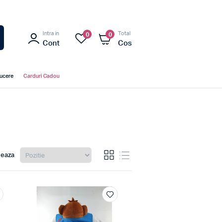
Intra in
Total
0
0
Cont
Cos
ducere
Carduri Cadou
eaza