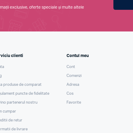
mații exclusive, oferte speciale și multe altele
viciu clienti
Contul meu
ta
Cont
g
Comenzi
ta produse de comparat
Adresa
ulament puncte de fidelitate
Cos
ino partenerul nostru
Favorite
m cumpar
ditii de retur
ormatii de livrare