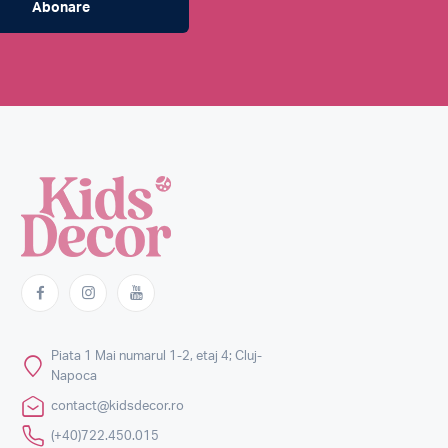
Abonare
Piata 1 Mai numarul 1-2, etaj 4; Cluj-
Napoca
contact@kidsdecor.ro
(+40)722.450.015