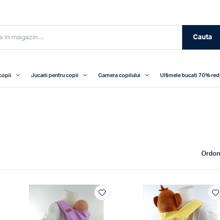
Cauta
copii
Jucarii pentru copii
Camera copilului
Ultimele bucati 70% re
Ordon