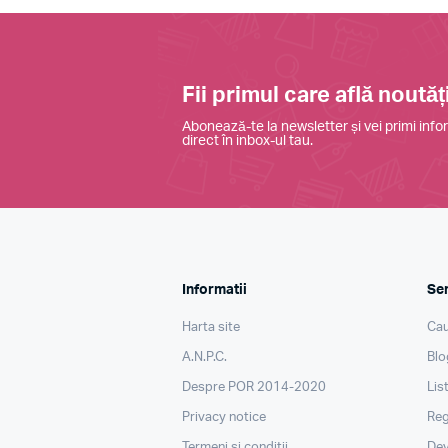
Fii primul care află noutăți
Abonează-te la newsletter și vei primi infor
direct în inbox-ul tau.
Informatii
Ser
Harta site
Cau
A.N.P.C.
Blo
Despre POR 2014-2020
Lis
Privacy notice
Reg
Termeni si conditii
Dev