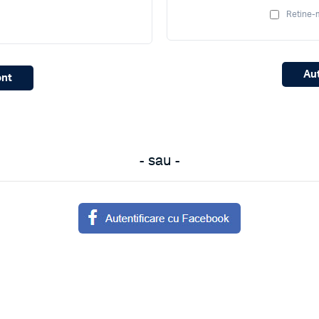
Retine-
Au
ont
- sau -