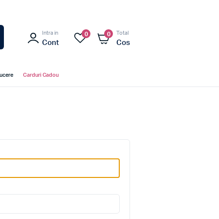
Intra in
Total
0
0
Cont
Cos
ducere
Carduri Cadou