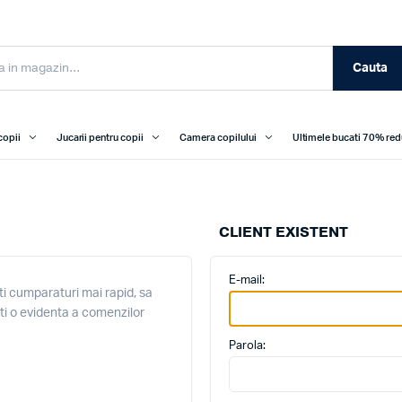
Cauta
copii
Jucarii pentru copii
Camera copilului
Ultimele bucati 70% re
CLIENT EXISTENT
E-mail:
i cumparaturi mai rapid, sa
ati o evidenta a comenzilor
Parola: