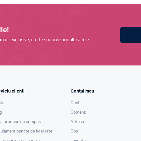
le!
mații exclusive, oferte speciale și multe altele
viciu clienti
Contul meu
ta
Cont
g
Comenzi
ta produse de comparat
Adresa
ulament puncte de fidelitate
Cos
ino partenerul nostru
Favorite