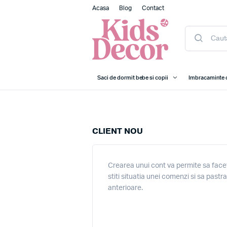
Acasa
Blog
Contact
Saci de dormit bebe si copii
Imbracaminte 
CLIENT NOU
Crearea unui cont va permite sa facet
stiti situatia unei comenzi si sa pastr
anterioare.