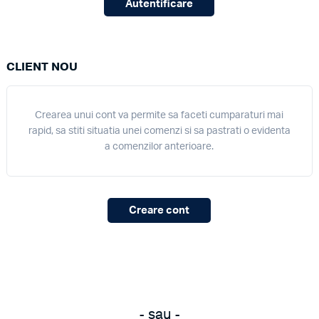
Autentificare
CLIENT NOU
Crearea unui cont va permite sa faceti cumparaturi mai
rapid, sa stiti situatia unei comenzi si sa pastrati o evidenta
a comenzilor anterioare.
Creare cont
- sau -