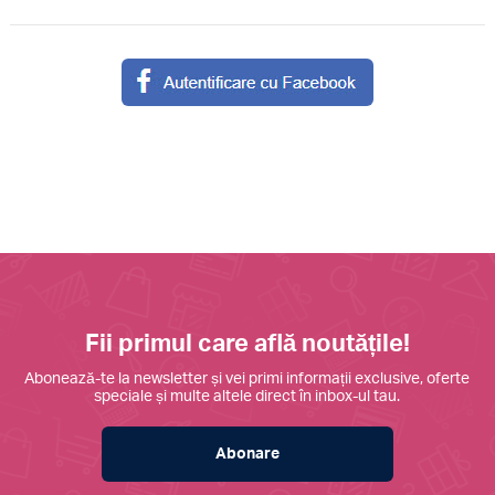
Fii primul care află noutățile!
Abonează-te la newsletter și vei primi informații exclusive, oferte
speciale și multe altele direct în inbox-ul tau.
Abonare