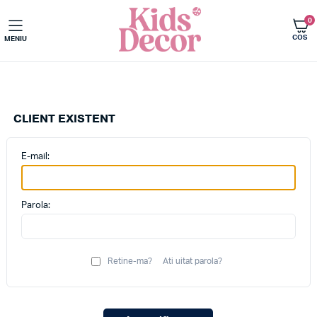
0
COS
MENIU
CLIENT EXISTENT
E-mail:
Parola:
Retine-ma?
Ati uitat parola?