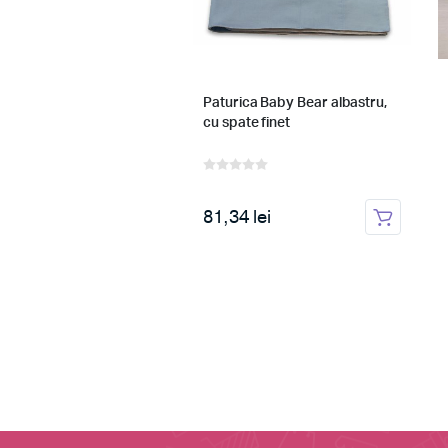
otectii patut Baby Bear
Paturica Baby Bear albastru,
ru, din bumbac
cu spate finet
4 lei
81,34 lei