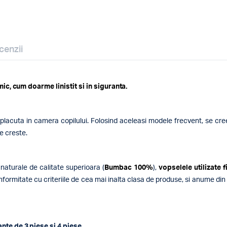
cenzii
 mic, cum doarme linistit si in siguranta.
placuta in camera copilului. Folosind aceleasi modele frecvent, se cre
e creste.
naturale de calitate superioara (
Bumbac 100%
),
vopselele utilizate
ormitate cu criteriile de cea mai inalta clasa de produse, si anume din cl
nte de 3 piese si 4 piese.