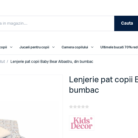
Cauta
copii
Jucarii pentru copii
Camera copilului
Ultimele bucati 70% re
atut
/
Lenjerie pat copii Baby Bear Albastru, din bumbac
Lenjerie pat copii 
bumbac