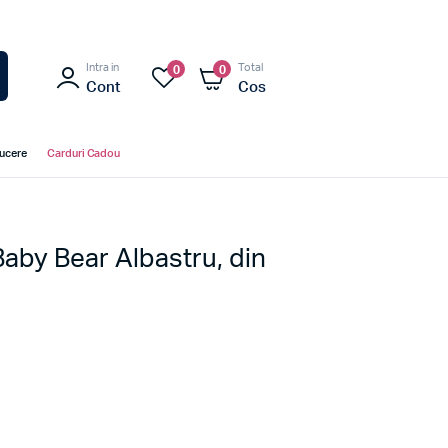
Intra in
Total
0
0
Cont
Cos
ducere
Carduri Cadou
Baby Bear Albastru, din