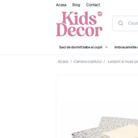
Acasa
Blog
Contact
Saci de dormit bebe si copii
Imbracaminte 
Acasa
/
Camera copilului
/
Lenjerii si huse p