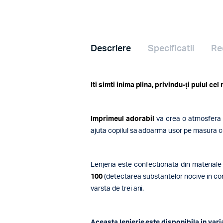
Descriere
Specificatii
Re
Iti simti inima plina, privindu-ți puiul cel
Imprimeul adorabil
va crea o atmosfera 
ajuta copilul sa adoarma usor pe masura c
Lenjeria este confectionata din materiale 
100
(detectarea substantelor nocive in conf
varsta de trei ani.
Aceasta lenjerie este disponibila in varia