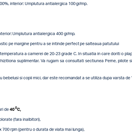
 100%,
interior: Umplutura antialergica 100 gr/mp.
nterior: Umplutura antialergica 400 gr/mp.
tic pe margine pentru a se intinde perfect pe salteaua patutului
o temperatura a camerei de 20-23 grade C. In situatia in care doriti o 
zitiona suplimentar. Va rugam sa consultati sectiunea Perne, pilote si a
u bebelusi si copii mici, dar este recomandat a se utiliza dupa varsta de 
0
uri de
40
C,
rate (fara inalbitori),
x 700 rpm (pentru o durata de viata mai lunga),