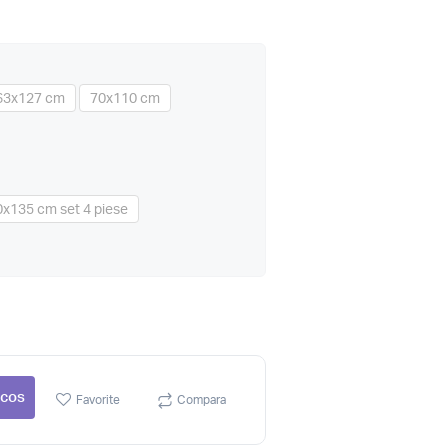
63x127 cm
70x110 cm
x135 cm set 4 piese
 cos
Favorite
Compara