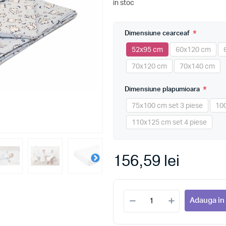
in stoc
*
Dimensiune cearceaf
52x95 cm
60x120 cm
70x120 cm
70x140 cm
*
Dimensiune plapumioara
75x100 cm set 3 piese
100
110x125 cm set 4 piese
156,59 lei
Adauga in