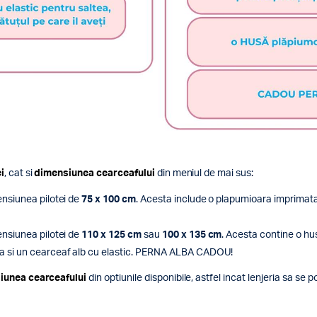
i
, cat si
dimensiunea cearceafului
din meniul de mai sus:
ensiunea pilotei de
75 x 100 cm
. Acesta include o plapumioara imprimata
ensiunea pilotei de
110 x 125 cm
sau
100 x 135 cm
. Acesta contine o hu
ta si un cearceaf alb cu elastic. PERNA ALBA CADOU!
iunea cearceafului
din optiunile disponibile, astfel incat lenjeria sa se