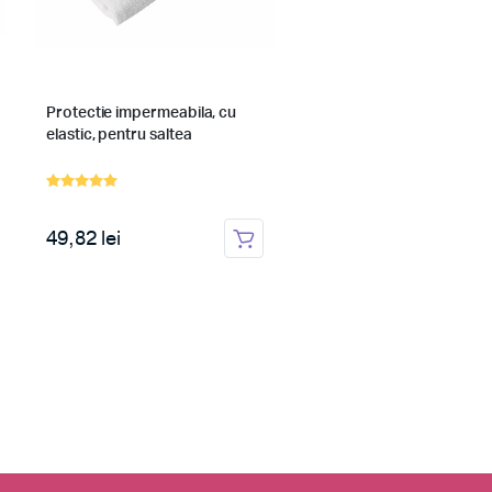
Protectie impermeabila, cu
Sac de dormit copii, Bab
elastic, pentru saltea
Bear albastru, din bumb
49,82 lei
139,30 lei