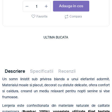
Adauga in cos
Favorite
Compara
ULTIMA BUCATA
Descriere
Specificatii
Recenzii
Un somn linistit sub privirea blanda a unui elefantel adormit.
Materialul moale si placut, decorat cu stelute delicate, ofera confort
si caldura, creand un mediu relaxant pentru nopti senine si vise
frumoase.
Lenjeria este confectionata din materiale naturale de calitate
superioara (
Bumbac 100%), vopselele utilizate fiind testate