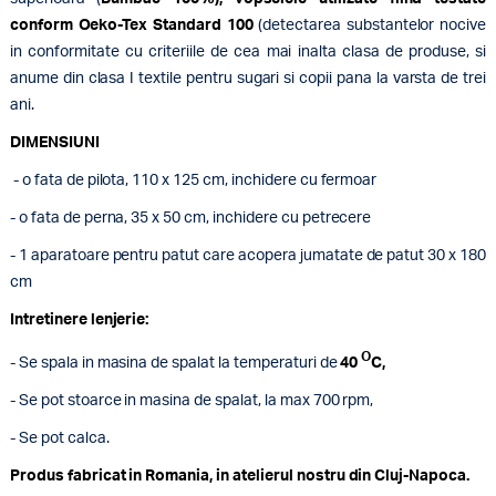
conform Oeko-Tex Standard 100
(detectarea substantelor nocive
in conformitate cu criteriile de cea mai inalta clasa de produse, si
anume din clasa I textile pentru sugari si copii pana la varsta de trei
ani.
DIMENSIUNI
- o fata de pilota, 110 x 125 cm, inchidere cu fermoar
- o fata de perna, 35 x 50 cm, inchidere cu petrecere
- 1 aparatoare pentru patut care acopera jumatate de patut 30 x 180
cm
Intretinere lenjerie:
O
- Se spala in masina de spalat la temperaturi de
40
C,
- Se pot stoarce in masina de spalat, la max 700 rpm,
- Se pot calca.
Produs fabricat in Romania, in atelierul nostru din Cluj-Napoca.