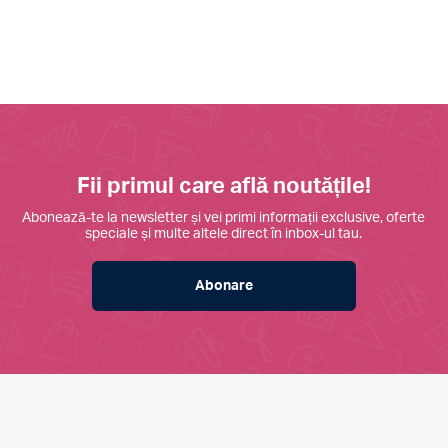
Fii primul care află noutățile!
Abonează-te la newsletter și vei primi informații exclusive, oferte
speciale și multe altele direct în inbox-ul tau.
Abonare