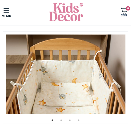
0
COS
MENIU
Acasa
Ultimele bucati 70% reducere