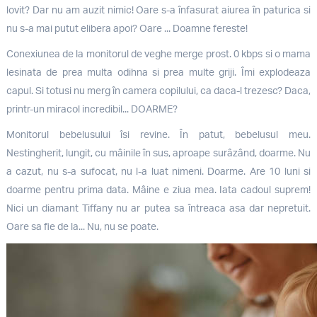
lovit? Dar nu am auzit nimic! Oare s-a înfasurat aiurea în paturica si
nu s-a mai putut elibera apoi? Oare ... Doamne fereste!
Conexiunea de la monitorul de veghe merge prost. 0 kbps si o mama
lesinata de prea multa odihna si prea multe griji. Îmi explodeaza
capul. Si totusi nu merg în camera copilului, ca daca-l trezesc? Daca,
printr-un miracol incredibil... DOARME?
Monitorul bebelusului îsi revine. În patut, bebelusul meu.
Nestingherit, lungit, cu mâinile în sus, aproape surâzând, doarme. Nu
a cazut, nu s-a sufocat, nu l-a luat nimeni. Doarme. Are 10 luni si
doarme pentru prima data. Mâine e ziua mea. Iata cadoul suprem!
Nici un diamant Tiffany nu ar putea sa întreaca asa dar nepretuit.
Oare sa fie de la... Nu, nu se poate.