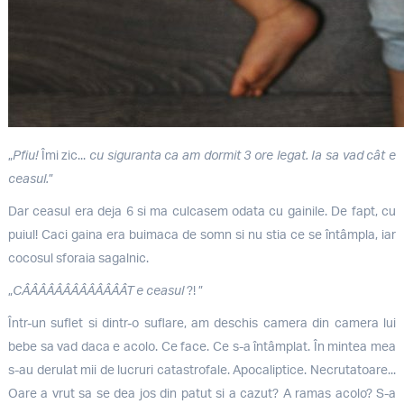
„
Pfiu!
Îmi zic...
cu siguranta ca am dormit 3 ore legat. Ia sa vad cât e
ceasul.
”
Dar ceasul era deja 6 si ma culcasem odata cu gainile. De fapt, cu
puiul! Caci gaina era buimaca de somn si nu stia ce se întâmpla, iar
cocosul sforaia sagalnic.
„
CÂÂÂÂÂÂÂÂÂÂÂÂÂT e ceasul
?! ”
Într-un suflet si dintr-o suflare, am deschis camera din camera lui
bebe sa vad daca e acolo. Ce face. Ce s-a întâmplat. În mintea mea
s-au derulat mii de lucruri catastrofale. Apocaliptice. Necrutatoare...
Oare a vrut sa se dea jos din patut si a cazut? A ramas acolo? S-a