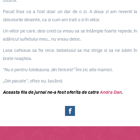
tuturor.
Pacat însa ca a fost doar un dar de o zi. A doua zi am revenit la
obiceiurile dinainte, ca si cum am trait o zi în viitor.
Un viitor pe care, desi cred ca vreau sa se întâmple foarte repede, în
adâncul sufletului meu... nu vreau deloc.
Lasa cafeaua sa fie rece, bebelusul sa ma strige si sa ne iubim în
brate noaptea.
“Nu e pentru totdeauna, din fericire!”
Îmi zic alte mamici.
„Din pacate”
, oftez eu, tacând.
Aceasta fila de jurnal ne-a fost oferita de catre
Andra Dan
.