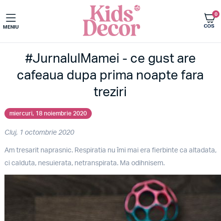
0
COS
MENIU
#JurnalulMamei - ce gust are
cafeaua dupa prima noapte fara
treziri
miercuri, 18 noiembrie 2020
Cluj, 1 octombrie 2020
Am tresarit naprasnic. Respiratia nu îmi mai era fierbinte ca altadata,
ci calduta, nesuierata, netranspirata. Ma odihnisem.