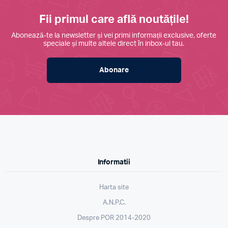
Fii primul care află noutățile!
Abonează-te la newsletter și vei primi informații exclusive, oferte
speciale și multe altele direct în inbox-ul tau.
Abonare
Informatii
Harta site
A.N.P.C.
Despre POR 2014-2020