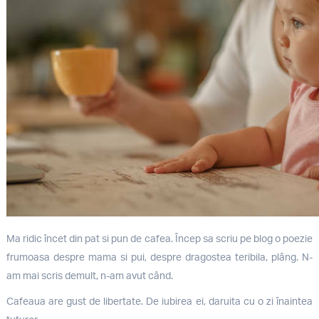
Ma ridic încet din pat si pun de cafea. Încep sa scriu pe blog o poezie
frumoasa despre mama si pui, despre dragostea teribila, plâng. N-
am mai scris demult, n-am avut când.
Cafeaua are gust de libertate. De iubirea ei, daruita cu o zi înaintea