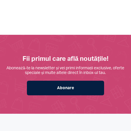
Fii primul care află noutățile!
Abonează-te la newsletter și vei primi informații exclusive, oferte
speciale și multe altele direct în inbox-ul tau.
Abonare