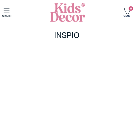
0
COS
MENIU
INSPIO