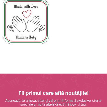
Fii primul care află noutățile!
Abonează-te la newsletter și vei primi informații exclusive, oferte
speciale și multe altele direct în inbox-ul tau.