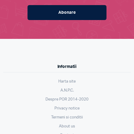
Abonare
Informatii
Harta site
A.N.P.C.
Despre POR 2014-2020
Privacy notice
Termeni si conditii
About us