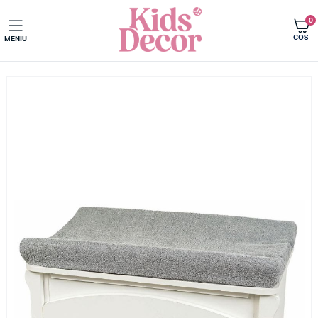
0
COS
MENIU
Acasa
Camera copilului
Comode infasat