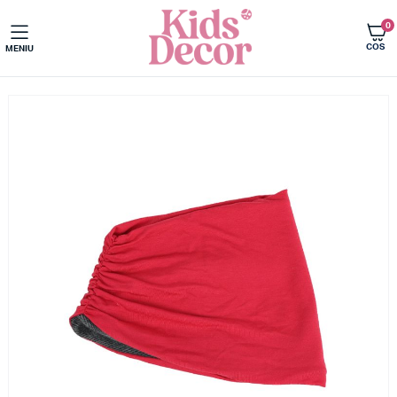
0
COS
MENIU
Acasa
Imbracaminte copii
Fulare tip guler