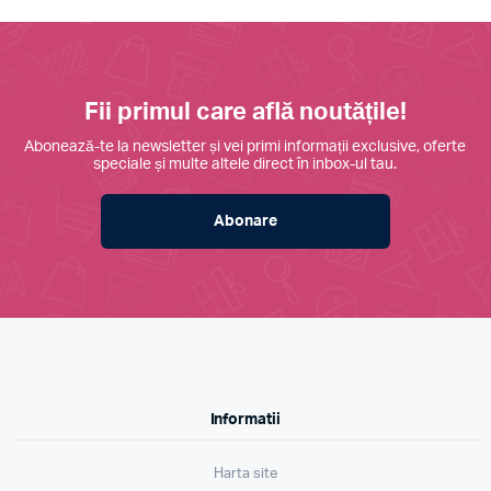
Fii primul care află noutățile!
Abonează-te la newsletter și vei primi informații exclusive, oferte
speciale și multe altele direct în inbox-ul tau.
Abonare
Informatii
Harta site