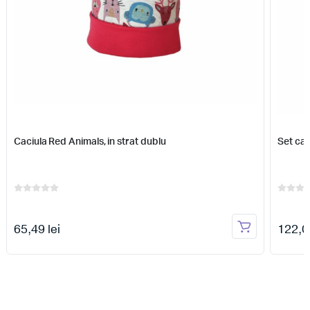
Caciula Red Animals, in strat dublu
Set cac
65,49 lei
122,02