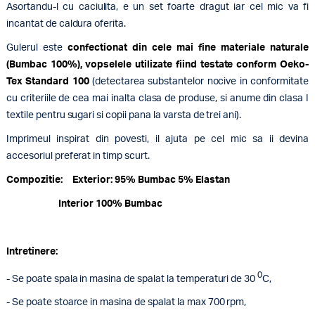
Asortandu-l cu caciulita, e un set foarte dragut iar cel mic va fi
incantat de caldura oferita.
Gulerul este
confectionat din cele mai fine materiale naturale
(Bumbac 100%), vopselele utilizate fiind testate conform Oeko-
Tex Standard 100
(detectarea substantelor nocive in conformitate
cu criteriile de cea mai inalta clasa de produse, si anume din clasa I
textile pentru sugari si copii pana la varsta de trei ani).
Imprimeul inspirat din povesti, il ajuta pe cel mic sa ii devina
accesoriul preferat in timp scurt.
Compozitie: Exterior: 95% Bumbac 5% Elastan
Interior 100% Bumbac
Intretinere:
0
- Se poate spala in masina de spalat la temperaturi de 30
C,
- Se poate stoarce in masina de spalat la max 700 rpm,