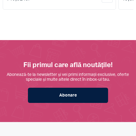
Fii primul care află noutățile!
Abonează-te la newsletter și vei primi informații exclusive, oferte
speciale și multe altele direct în inbox-ul tau.
Abonare