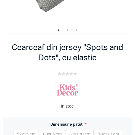
Cearceaf din jersey "Spots and
Dots", cu elastic
in stoc
*
Dimensiune patut
52x95 cm
60x85 cm
60x120 cm
70x110 cm