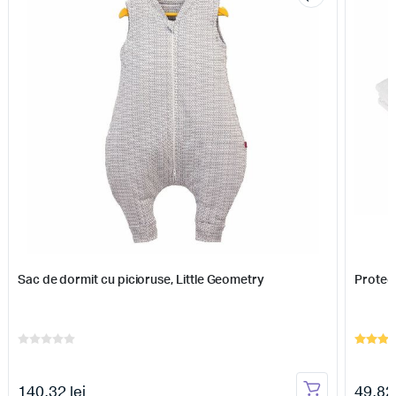
Sac de dormit cu picioruse, Little Geometry
Protect
140,32 lei
49,82 