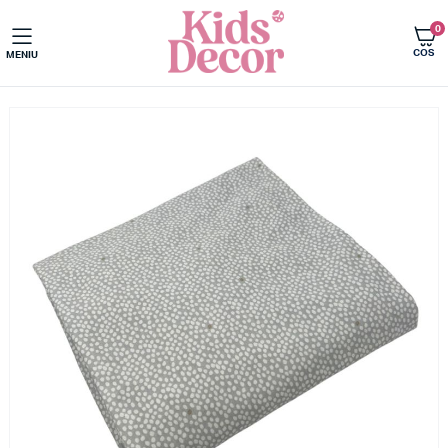
0
COS
MENIU
Acasa
Camera copilului
Cearceafuri patut