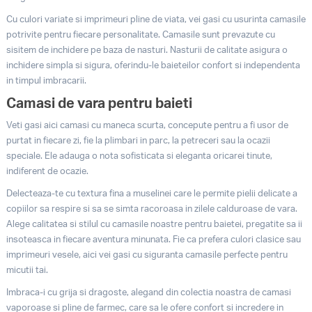
Cu culori variate si imprimeuri pline de viata, vei gasi cu usurinta camasile
potrivite pentru fiecare personalitate. Camasile sunt prevazute cu
sisitem de inchidere pe baza de nasturi. Nasturii de calitate asigura o
inchidere simpla si sigura, oferindu-le baieteilor confort si independenta
in timpul imbracarii.
Camasi de vara pentru baieti
Veti gasi aici camasi cu maneca scurta, concepute pentru a fi usor de
purtat in fiecare zi, fie la plimbari in parc, la petreceri sau la ocazii
speciale. Ele adauga o nota sofisticata si eleganta oricarei tinute,
indiferent de ocazie.
Delecteaza-te cu textura fina a muselinei care le permite pielii delicate a
copiilor sa respire si sa se simta racoroasa in zilele calduroase de vara.
Alege calitatea si stilul cu camasile noastre pentru baietei, pregatite sa ii
insoteasca in fiecare aventura minunata. Fie ca prefera culori clasice sau
imprimeuri vesele, aici vei gasi cu siguranta camasile perfecte pentru
micutii tai.
Imbraca-i cu grija si dragoste, alegand din colectia noastra de camasi
vaporoase si pline de farmec, care sa le ofere confort si incredere in