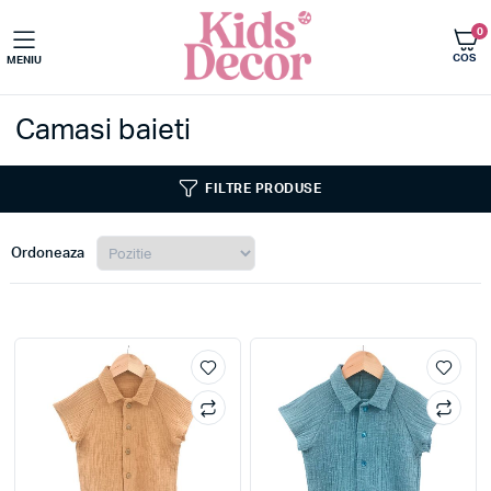
0
COS
MENIU
Imbracaminte copii
Camasi baieti
FILTRE PRODUSE
Ordoneaza