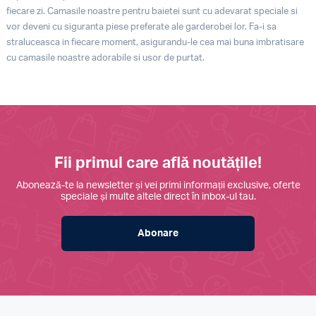
fiecare zi. Camasile noastre pentru baietei sunt cu adevarat speciale si
vor deveni cu siguranta piese preferate ale garderobei lor. Fa-i sa
straluceasca in fiecare moment, asigurandu-le cea mai buna imbratisare
cu camasile noastre adorabile si usor de purtat.
Fii primul care află noutățile!
Abonează-te la newsletter și vei primi informații exclusive, oferte
speciale și multe altele direct în inbox-ul tau.
Abonare