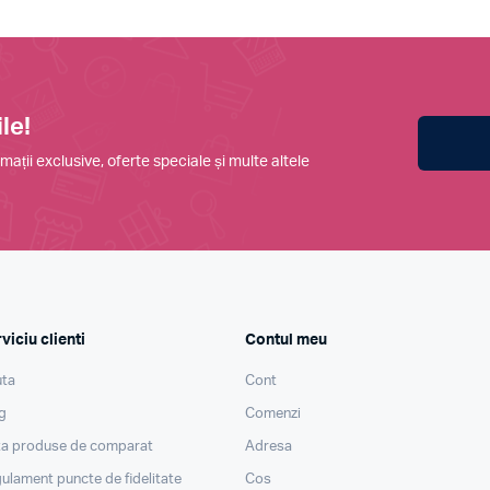
le!
mații exclusive, oferte speciale și multe altele
viciu clienti
Contul meu
ta
Cont
g
Comenzi
ta produse de comparat
Adresa
ulament puncte de fidelitate
Cos