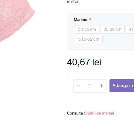
in stoc
*
Marime
33-35 cm
35-39 cm
41
50.5-52 cm
40,67 lei
Adauga in
Consulta
Ghidul de marimi