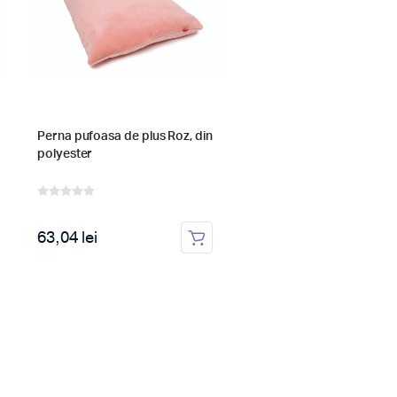
Perna pufoasa de plus Roz, din
Baby Nest Ursuletul Mart
polyester
roz - culcus bebelus pen
dormit, reversibil,
multifunctional 100 x 60 
63,04 lei
239,16 lei