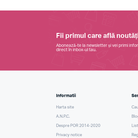
Fii primul care află noutăți
Abonează-te la newsletter și vei primi infor
direct în inbox-ul tau.
Informatii
Ser
Harta site
Cau
A.N.P.C.
Blo
Despre POR 2014-2020
Lis
Privacy notice
Reg