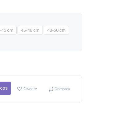
-45 cm
46-48 cm
48-50 cm
 cos
Favorite
Compara