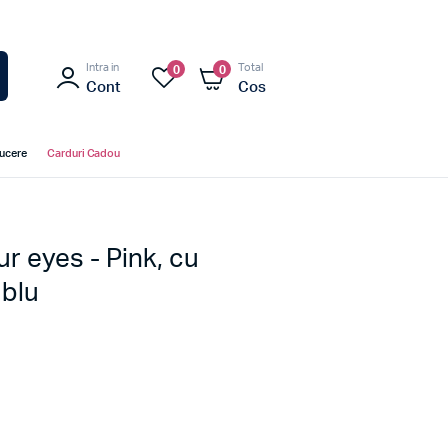
Intra in
Total
0
0
Cont
Cos
ducere
Carduri Cadou
ur eyes - Pink, cu
ublu