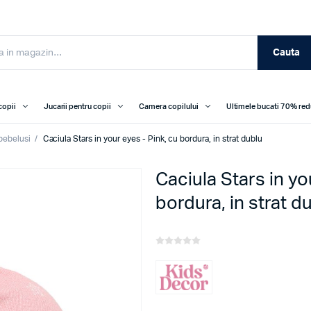
Cauta
copii
Jucarii pentru copii
Camera copilului
Ultimele bucati 70% re
 bebelusi
/
Caciula Stars in your eyes - Pink, cu bordura, in strat dublu
Caciula Stars in yo
bordura, in strat d