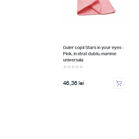
 dormit copii, Loving
Guler copii Stars in your eyes -
ink, din bumbac
Pink, in strat dublu, marime
universala
0 lei
46,36 lei