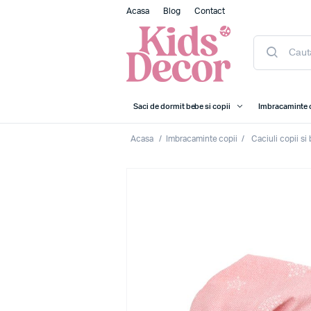
Acasa
Blog
Contact
Saci de dormit bebe si copii
Imbracaminte 
Acasa
/
Imbracaminte copii
/
Caciuli copii si