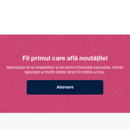
Fii primul care află noutățile!
Abonează-te la newsletter și vei primi informații exclusive, oferte
speciale și multe altele direct în inbox-ul tau.
Abonare