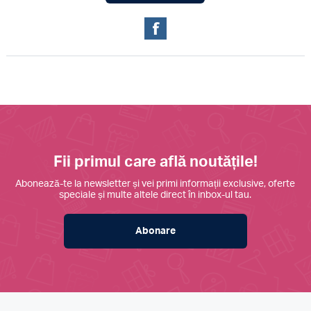
Fii primul care află noutățile!
Abonează-te la newsletter și vei primi informații exclusive, oferte
speciale și multe altele direct în inbox-ul tau.
Abonare