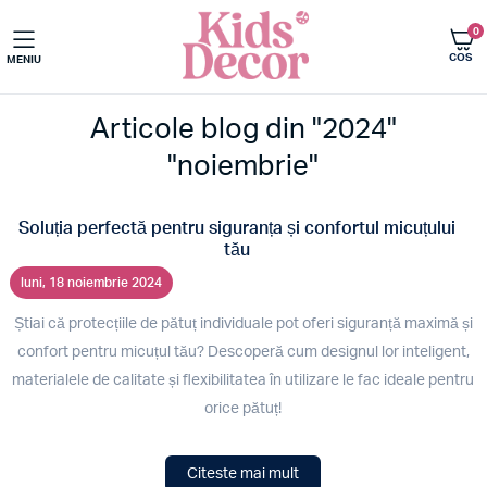
0
COS
MENIU
Articole blog din "2024"
"noiembrie"
Soluția perfectă pentru siguranța și confortul micuțului
tău
luni, 18 noiembrie 2024
Știai că protecțiile de pătuț individuale pot oferi siguranță maximă și
confort pentru micuțul tău? Descoperă cum designul lor inteligent,
materialele de calitate și flexibilitatea în utilizare le fac ideale pentru
orice pătuț!
Citeste mai mult