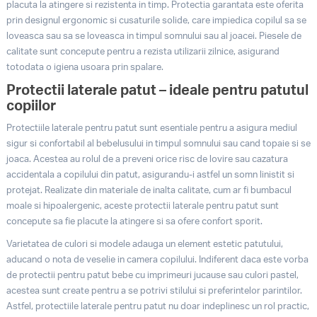
placuta la atingere si rezistenta in timp. Protectia garantata este oferita
prin designul ergonomic si cusaturile solide, care impiedica copilul sa se
loveasca sau sa se loveasca in timpul somnului sau al joacei. Piesele de
calitate sunt concepute pentru a rezista utilizarii zilnice, asigurand
totodata o igiena usoara prin spalare.
Protectii laterale patut – ideale pentru patutul
copiilor
Protectiile laterale pentru patut sunt esentiale pentru a asigura mediul
sigur si confortabil al bebelusului in timpul somnului sau cand topaie si se
joaca. Acestea au rolul de a preveni orice risc de lovire sau cazatura
accidentala a copilului din patut, asigurandu-i astfel un somn linistit si
protejat. Realizate din materiale de inalta calitate, cum ar fi bumbacul
moale si hipoalergenic, aceste protectii laterale pentru patut sunt
concepute sa fie placute la atingere si sa ofere confort sporit.
Varietatea de culori si modele adauga un element estetic patutului,
aducand o nota de veselie in camera copilului. Indiferent daca este vorba
de protectii pentru patut bebe cu imprimeuri jucause sau culori pastel,
acestea sunt create pentru a se potrivi stilului si preferintelor parintilor.
Astfel, protectiile laterale pentru patut nu doar indeplinesc un rol practic,