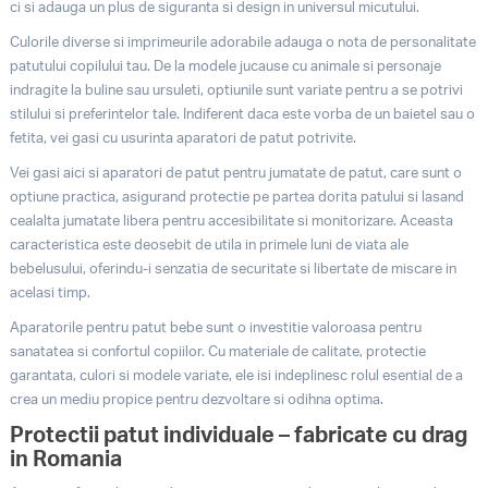
ci si adauga un plus de siguranta si design in universul micutului.
Culorile diverse si imprimeurile adorabile adauga o nota de personalitate
patutului copilului tau. De la modele jucause cu animale si personaje
indragite la buline sau ursuleti, optiunile sunt variate pentru a se potrivi
stilului si preferintelor tale. Indiferent daca este vorba de un baietel sau o
fetita, vei gasi cu usurinta aparatori de patut potrivite.
Vei gasi aici si aparatori de patut pentru jumatate de patut, care sunt o
optiune practica, asigurand protectie pe partea dorita patului si lasand
cealalta jumatate libera pentru accesibilitate si monitorizare. Aceasta
caracteristica este deosebit de utila in primele luni de viata ale
bebelusului, oferindu-i senzatia de securitate si libertate de miscare in
acelasi timp.
Aparatorile pentru patut bebe sunt o investitie valoroasa pentru
sanatatea si confortul copiilor. Cu materiale de calitate, protectie
garantata, culori si modele variate, ele isi indeplinesc rolul esential de a
crea un mediu propice pentru dezvoltare si odihna optima.
Protectii patut individuale – fabricate cu drag
in Romania