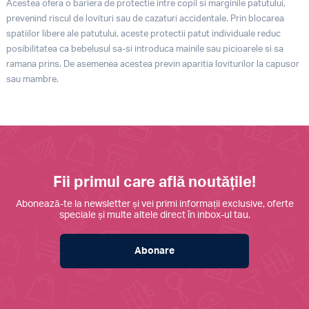
Acestea ofera o bariera de protectie intre copil si marginile patutului,
prevenind riscul de lovituri sau de cazaturi accidentale. Prin blocarea
spatiilor libere ale patutului, aceste protectii patut individuale reduc
posibilitatea ca bebelusul sa-si introduca mainile sau picioarele si sa
ramana prins. De asemenea acestea previn aparitia loviturilor la capusor
sau mambre.
Fii primul care află noutățile!
Abonează-te la newsletter și vei primi informații exclusive, oferte
speciale și multe altele direct în inbox-ul tau.
Abonare