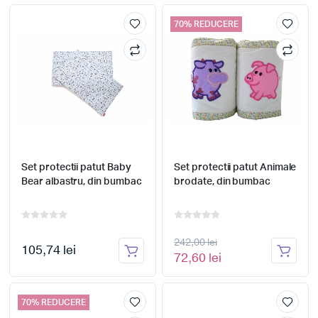
70% REDUCERE
Set protectii patut Baby
Set protectii patut Animale
Bear albastru, din bumbac
brodate, din bumbac
242,00 lei
105,74 lei
72,60 lei
70% REDUCERE