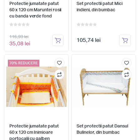
Protectie jumatate patut
Set protectii patut Mici
60 x 120 cm Maruntei rosii
indieni, din bumbac
cu banda verde fond
galben
116,93 lei
105,74 lei
35,08 lei
70% REDUCERE
Protectie jumatate patut
Set protectii patut Dansul
60 x 120 cm Inimioare
Bulinelor, din bumbac
portocalii cu galben