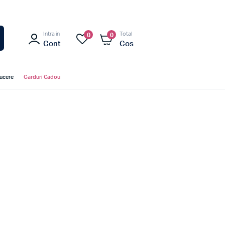
Intra in
Total
0
0
Cont
Cos
ducere
Carduri Cadou