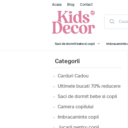
Acasa
Blog
Contact
Saci de dormit bebe si copii
Imbracaminte 
Categorii
Carduri Cadou
Ultimele bucati 70% reducere
Saci de dormit bebe si copii
Camera copilului
Imbracaminte copii
Jucarii pentru copii