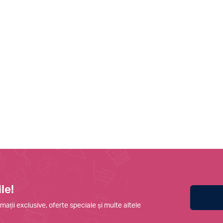
le!
mații exclusive, oferte speciale și multe altele