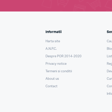
Informatii
Ser
Harta site
Cau
A.N.P.C.
Blo
Despre POR 2014-2020
Lis
Privacy notice
Reg
Termeni si conditii
Dev
About us
Cu
Contact
Con
Inf