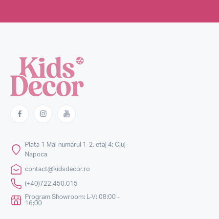
Piata 1 Mai numarul 1-2, etaj 4; Cluj-
Napoca
contact@kidsdecor.ro
(+40)722.450.015
Program Showroom: L-V: 08:00 -
16:00