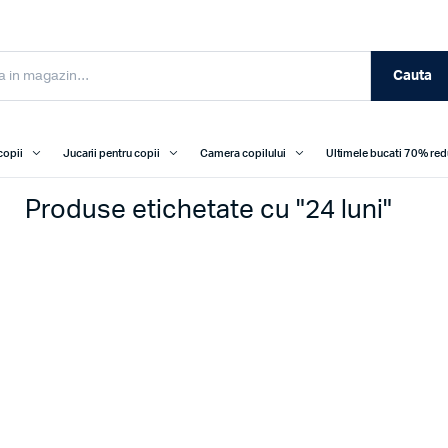
Cauta
copii
Jucarii pentru copii
Camera copilului
Ultimele bucati 70% re
Produse etichetate cu "24 luni"